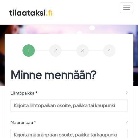
Pien
valik
1
2
3
4
Minne mennään?
Lähtöpaikka *
?
Määränpää *
?