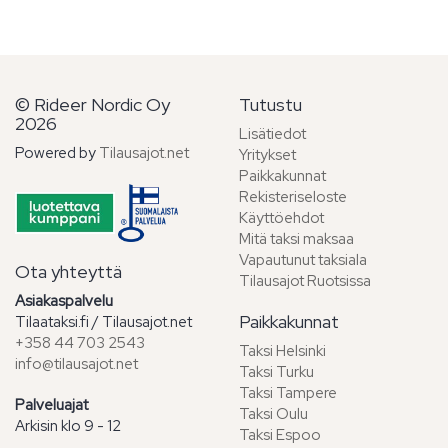
© Rideer Nordic Oy
Tutustu
2026
Lisätiedot
Powered by
Tilausajot.net
Yritykset
Paikkakunnat
Rekisteriseloste
Käyttöehdot
Mitä taksi maksaa
Vapautunut taksiala
Ota yhteyttä
Tilausajot Ruotsissa
Asiakaspalvelu
Paikkakunnat
Tilaataksi.fi / Tilausajot.net
+358 44 703 2543
Taksi Helsinki
info@tilausajot.net
Taksi Turku
Taksi Tampere
Palveluajat
Taksi Oulu
Arkisin klo 9 - 12
Taksi Espoo