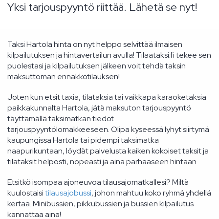
Yksi tarjouspyyntö riittää. Lähetä se nyt!
Taksi Hartola hinta on nyt helppo selvittää ilmaisen
kilpailutuksen ja hintavertailun avulla! Tilaataksi.fi tekee sen
puolestasi ja kilpailutuksen jälkeen voit tehdä taksin
maksuttoman ennakkotilauksen!
Joten kun etsit taxia, tilataksia tai vaikkapa karaoketaksia
paikkakunnalta Hartola, jätä maksuton tarjouspyyntö
täyttämällä taksimatkan tiedot
tarjouspyyntölomakkeeseen. Olipa kyseessä lyhyt siirtymä
kaupungissa Hartola tai pidempi taksimatka
naapurikuntaan, löydät palvelusta kaiken kokoiset taksit ja
tilataksit helposti, nopeasti ja aina parhaaseen hintaan.
Etsitkö isompaa ajoneuvoa tilausajomatkallesi? Miltä
kuulostaisi
tilausajobussi
, johon mahtuu koko ryhmä yhdellä
kertaa. Minibussien, pikkubussien ja bussien kilpailutus
kannattaa aina!