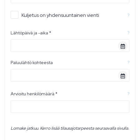
Kuljetus on yhdensuuntainen vienti
?
Lähtöpäivä ja -aika *
?
Paluulähtö kohteesta
?
Arvioitu henkilömäärä *
?
Lomake jatkuu. Kerro lisää tilausajotarpeesta seuraavalla sivulla.