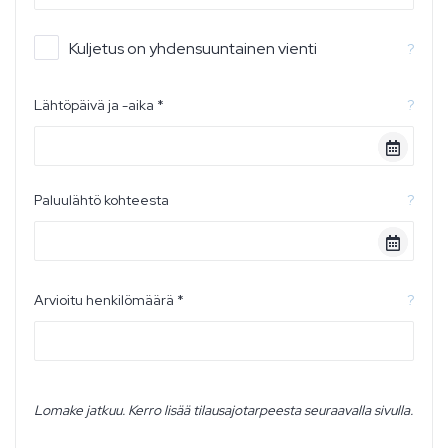
Kuljetus on yhdensuuntainen vienti
?
Lähtöpäivä ja -aika *
?
Paluulähtö kohteesta
?
Arvioitu henkilömäärä *
?
Lomake jatkuu. Kerro lisää tilausajotarpeesta seuraavalla sivulla.