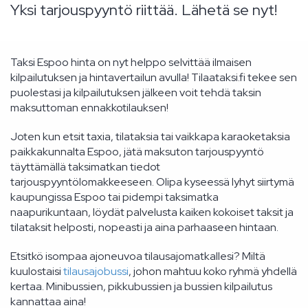
Yksi tarjouspyyntö riittää. Lähetä se nyt!
Taksi Espoo hinta on nyt helppo selvittää ilmaisen
kilpailutuksen ja hintavertailun avulla! Tilaataksi.fi tekee sen
puolestasi ja kilpailutuksen jälkeen voit tehdä taksin
maksuttoman ennakkotilauksen!
Joten kun etsit taxia, tilataksia tai vaikkapa karaoketaksia
paikkakunnalta Espoo, jätä maksuton tarjouspyyntö
täyttämällä taksimatkan tiedot
tarjouspyyntölomakkeeseen. Olipa kyseessä lyhyt siirtymä
kaupungissa Espoo tai pidempi taksimatka
naapurikuntaan, löydät palvelusta kaiken kokoiset taksit ja
tilataksit helposti, nopeasti ja aina parhaaseen hintaan.
Etsitkö isompaa ajoneuvoa tilausajomatkallesi? Miltä
kuulostaisi
tilausajobussi
, johon mahtuu koko ryhmä yhdellä
kertaa. Minibussien, pikkubussien ja bussien kilpailutus
kannattaa aina!