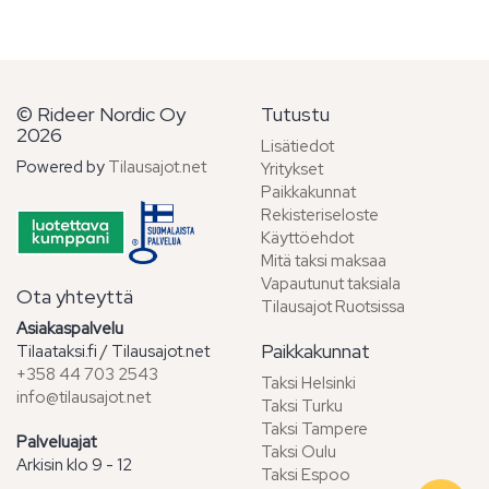
© Rideer Nordic Oy
Tutustu
2026
Lisätiedot
Powered by
Tilausajot.net
Yritykset
Paikkakunnat
Rekisteriseloste
Käyttöehdot
Mitä taksi maksaa
Vapautunut taksiala
Ota yhteyttä
Tilausajot Ruotsissa
Asiakaspalvelu
Paikkakunnat
Tilaataksi.fi / Tilausajot.net
+358 44 703 2543
Taksi Helsinki
info@tilausajot.net
Taksi Turku
Taksi Tampere
Palveluajat
Taksi Oulu
Arkisin klo 9 - 12
Taksi Espoo