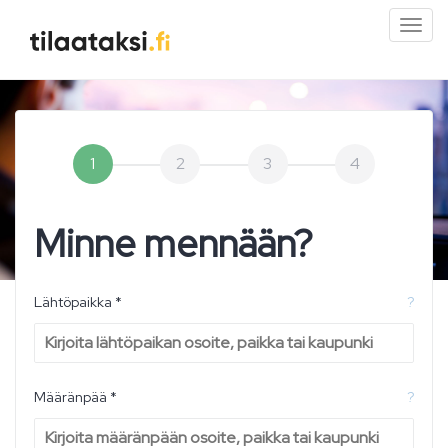
Pien
valik
1
2
3
4
Minne mennään?
Lähtöpaikka *
?
Määränpää *
?