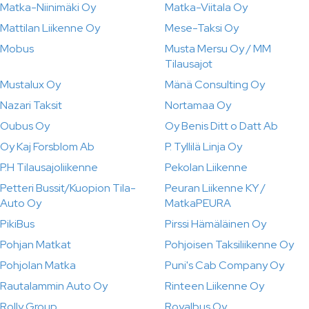
Matka-Niinimäki Oy
Matka-Viitala Oy
Mattilan Liikenne Oy
Mese-Taksi Oy
Mobus
Musta Mersu Oy / MM
Tilausajot
Mustalux Oy
Mänä Consulting Oy
Nazari Taksit
Nortamaa Oy
Oubus Oy
Oy Benis Ditt o Datt Ab
Oy Kaj Forsblom Ab
P. Tyllilä Linja Oy
P.H Tilausajoliikenne
Pekolan Liikenne
Petteri Bussit/Kuopion Tila-
Peuran Liikenne KY /
Auto Oy
MatkaPEURA
PikiBus
Pirssi Hämäläinen Oy
Pohjan Matkat
Pohjoisen Taksiliikenne Oy
Pohjolan Matka
Puni's Cab Company Oy
Rautalammin Auto Oy
Rinteen Liikenne Oy
Rolly Group
Royalbus Oy