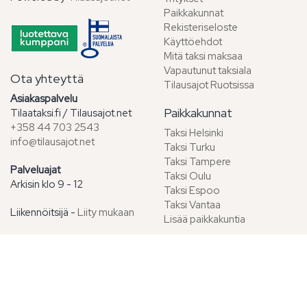
Paikkakunnat
Rekisteriseloste
Käyttöehdot
Mitä taksi maksaa
Vapautunut taksiala
Ota yhteyttä
Tilausajot Ruotsissa
Asiakaspalvelu
Paikkakunnat
Tilaataksi.fi / Tilausajot.net
+358 44 703 2543
Taksi Helsinki
info@tilausajot.net
Taksi Turku
Taksi Tampere
Palveluajat
Taksi Oulu
Arkisin klo 9 - 12
Taksi Espoo
Taksi Vantaa
Liikennöitsijä -
Liity mukaan
Lisää paikkakuntia