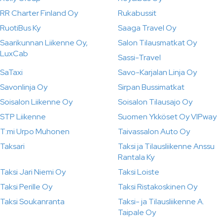
RR Charter Finland Oy
Rukabussit
RuotiBus Ky
Saaga Travel Oy
Saarikunnan Liikenne Oy,
Salon Tilausmatkat Oy
LuxCab
Sassi-Travel
SaTaxi
Savo-Karjalan Linja Oy
Savonlinja Oy
Sirpan Bussimatkat
Soisalon Liikenne Oy
Soisalon Tilausajo Oy
STP Liikenne
Suomen Ykköset Oy VIPway
T:mi Urpo Muhonen
Taivassalon Auto Oy
Taksari
Taksi ja Tilausliikenne Anssu
Rantala Ky
Taksi Jari Niemi Oy
Taksi Loiste
Taksi Perille Oy
Taksi Ristakoskinen Oy
Taksi Soukanranta
Taksi- ja Tilausliikenne A.
Taipale Oy