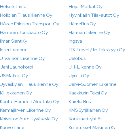
Helsinki Limo
Hojo-Matkat Oy
Hollolan Tilausliikenne Oy
Hyvinkään Tila-autot Oy
Håkan Eriksson Transport Oy
HämeBus Oy
Hämeen Turistiauto Oy
Härmän Liikenne Oy
Ilmari Slant Ky
Ingsva
Inter Liikenne
ITK Travel / Iin Taksikyyti Oy
J. Vainion Liikenne Oy
Jalobus
Jani Launokorpi
JH-Liikenne Oy
JS Matkat Oy
Jyrkilä Oy
Jyväskylän Tilausliikenne Oy
Järvi-Suomen Liikenne
K.Hekkanen Oy
Kaakkurin Taksi Oy
Kanta-Hämeen Aluetaksi Oy
Karelia Bus
Kermajärven Liikenne Oy
KMS Syrjäläinen Oy
Koiviston Auto Jyväskylä Oy
Korsisaari-yhtiöt
Kouvo Lane
Kuljetukset Mäkinen Ky