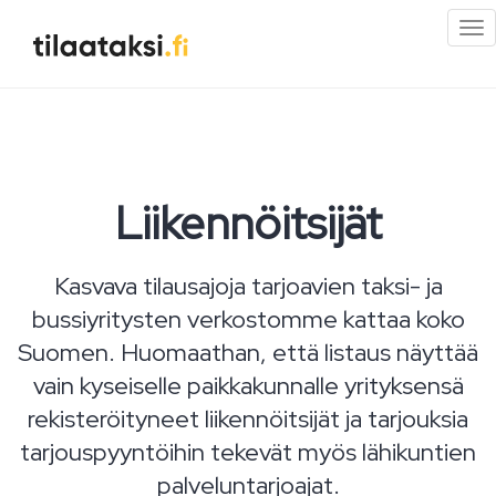
Pi
val
Liikennöitsijät
Kasvava tilausajoja tarjoavien taksi- ja
bussiyritysten verkostomme kattaa koko
Suomen. Huomaathan, että listaus näyttää
vain kyseiselle paikkakunnalle yrityksensä
rekisteröityneet liikennöitsijät ja tarjouksia
tarjouspyyntöihin tekevät myös lähikuntien
palveluntarjoajat.