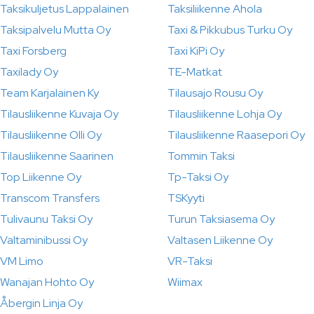
Taksikuljetus Lappalainen
Taksiliikenne Ahola
Taksipalvelu Mutta Oy
Taxi & Pikkubus Turku Oy
Taxi Forsberg
Taxi KiPi Oy
Taxilady Oy
TE-Matkat
Team Karjalainen Ky
Tilausajo Rousu Oy
Tilausliikenne Kuvaja Oy
Tilausliikenne Lohja Oy
Tilausliikenne Olli Oy
Tilausliikenne Raasepori Oy
Tilausliikenne Saarinen
Tommin Taksi
Top Liikenne Oy
Tp-Taksi Oy
Transcom Transfers
TSKyyti
Tulivaunu Taksi Oy
Turun Taksiasema Oy
Valtaminibussi Oy
Valtasen Liikenne Oy
VM Limo
VR-Taksi
Wanajan Hohto Oy
Wiimax
Åbergin Linja Oy