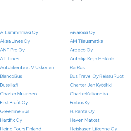
A. Lamminmäki Oy
Aivarossi Oy
Akaa Lines Oy
AM Tilausmatka
ANT Pro Oy
Arpeco Oy
AT-Lines
Autoilija Keijo Heikkilä
Autoliikenteet V. Ukkonen
BarBus
BlancoBus
Bus Travel Oy Reissu Ruoti
Bussilla.fi
Charter Jan Kyötikki
Charter Muurinen
CharterKallionpää
First Profit Oy
Forbus Ky
Greenline Bus
H. Ranta Oy
Hartifix Oy
Haven Matkat
Heino Tours Finland
Heiskasen Liikenne Oy