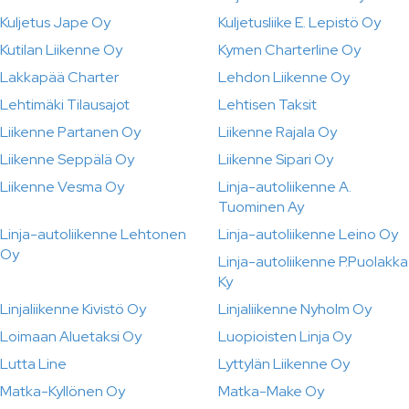
Kuljetus Jape Oy
Kuljetusliike E. Lepistö Oy
Kutilan Liikenne Oy
Kymen Charterline Oy
Lakkapää Charter
Lehdon Liikenne Oy
Lehtimäki Tilausajot
Lehtisen Taksit
Liikenne Partanen Oy
Liikenne Rajala Oy
Liikenne Seppälä Oy
Liikenne Sipari Oy
Liikenne Vesma Oy
Linja-autoliikenne A.
Tuominen Ay
Linja-autoliikenne Lehtonen
Linja-autoliikenne Leino Oy
Oy
Linja-autoliikenne P.Puolakka
Ky
Linjaliikenne Kivistö Oy
Linjaliikenne Nyholm Oy
Loimaan Aluetaksi Oy
Luopioisten Linja Oy
Lutta Line
Lyttylän Liikenne Oy
Matka-Kyllönen Oy
Matka-Make Oy