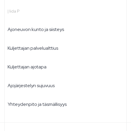
|
Iida P
Ajoneuvon kunto ja siisteys
Kuljettajan palvelualttius
Kuljettajan ajotapa
Ajojärjestelyn sujuvuus
Yhteydenpito ja täsmällisyys