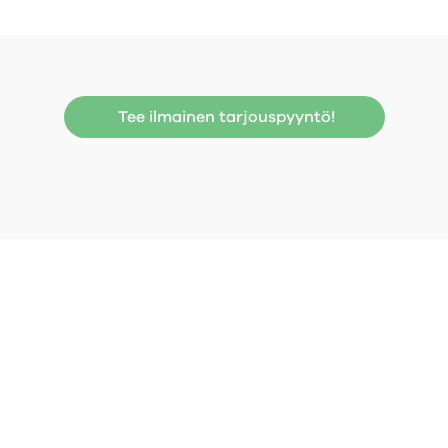
Tee ilmainen tarjouspyyntö!