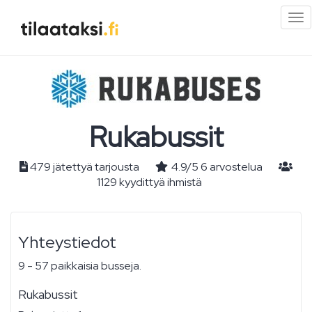
Pi
val
Rukabussit
479 jätettyä tarjousta
4.9
/
5
6
arvostelua
1129 kyydittyä ihmistä
Yhteystiedot
9 - 57 paikkaisia busseja.
Rukabussit