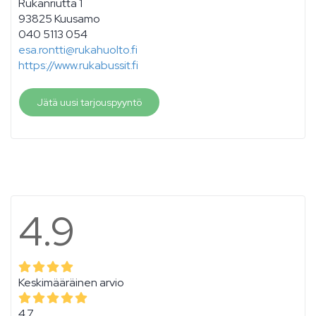
Rukanriutta 1
93825 Kuusamo
040 5113 054
esa.rontti@rukahuolto.fi
https://www.rukabussit.fi
Jätä uusi tarjouspyyntö
4.9
Keskimääräinen arvio
4.7