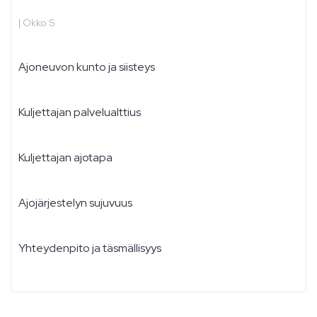
|
Okko S
Ajoneuvon kunto ja siisteys
Kuljettajan palvelualttius
Kuljettajan ajotapa
Ajojärjestelyn sujuvuus
Yhteydenpito ja täsmällisyys