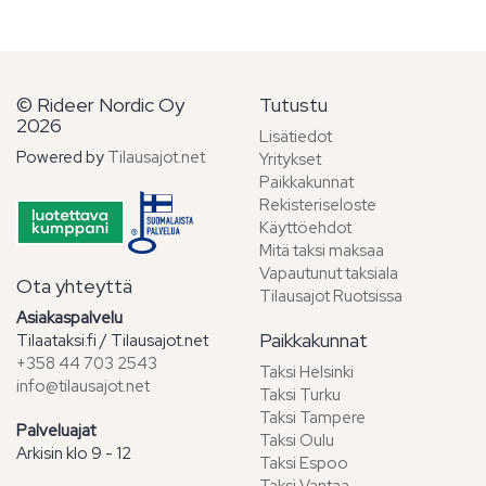
© Rideer Nordic Oy
Tutustu
2026
Lisätiedot
Powered by
Tilausajot.net
Yritykset
Paikkakunnat
Rekisteriseloste
Käyttöehdot
Mitä taksi maksaa
Vapautunut taksiala
Ota yhteyttä
Tilausajot Ruotsissa
Asiakaspalvelu
Paikkakunnat
Tilaataksi.fi / Tilausajot.net
+358 44 703 2543
Taksi Helsinki
info@tilausajot.net
Taksi Turku
Taksi Tampere
Palveluajat
Taksi Oulu
Arkisin klo 9 - 12
Taksi Espoo