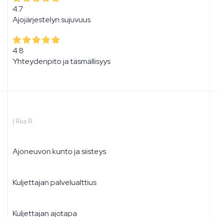
4.7
Ajojärjestelyn sujuvuus
4.8
Yhteydenpito ja täsmällisyys
|
Riia R
Ajoneuvon kunto ja siisteys
Kuljettajan palvelualttius
Kuljettajan ajotapa