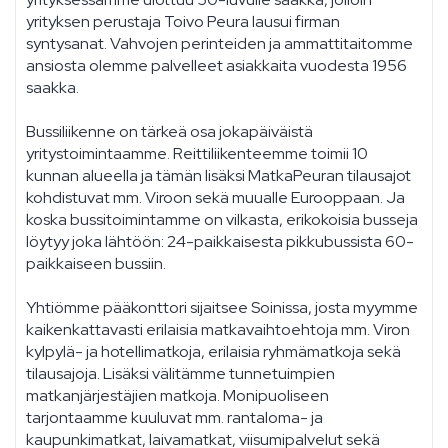
yrityksen perustaja Toivo Peura lausui firman
syntysanat. Vahvojen perinteiden ja ammattitaitomme
ansiosta olemme palvelleet asiakkaita vuodesta 1956
saakka.
Bussiliikenne on tärkeä osa jokapäiväistä
yritystoimintaamme. Reittiliikenteemme toimii 10
kunnan alueella ja tämän lisäksi MatkaPeuran tilausajot
kohdistuvat mm. Viroon sekä muualle Eurooppaan. Ja
koska bussitoimintamme on vilkasta, erikokoisia busseja
löytyy joka lähtöön: 24-paikkaisesta pikkubussista 60-
paikkaiseen bussiin.
Yhtiömme pääkonttori sijaitsee Soinissa, josta myymme
kaikenkattavasti erilaisia matkavaihtoehtoja mm. Viron
kylpylä- ja hotellimatkoja, erilaisia ryhmämatkoja sekä
tilausajoja. Lisäksi välitämme tunnetuimpien
matkanjärjestäjien matkoja. Monipuoliseen
tarjontaamme kuuluvat mm. rantaloma- ja
kaupunkimatkat, laivamatkat, viisumipalvelut sekä