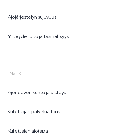
Ajojärjestelyn sujuvuus
Yhteydenpito ja täsmällisyys
|
Mari K
Ajoneuvon kunto ja siisteys
Kuljettajan palvelualttius
Kuljettajan ajotapa