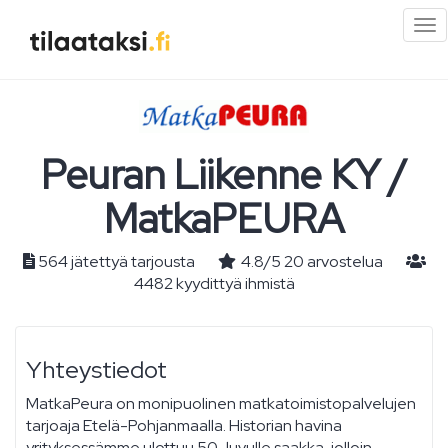
Pi
val
Peuran Liikenne KY /
MatkaPEURA
564 jätettyä tarjousta
4.8
/
5
20
arvostelua
4482 kyydittyä ihmistä
Yhteystiedot
MatkaPeura on monipuolinen matkatoimistopalvelujen
tarjoaja Etelä-Pohjanmaalla. Historian havina
yrityksessämme ulottuu 50-luvulle saakka, jolloin