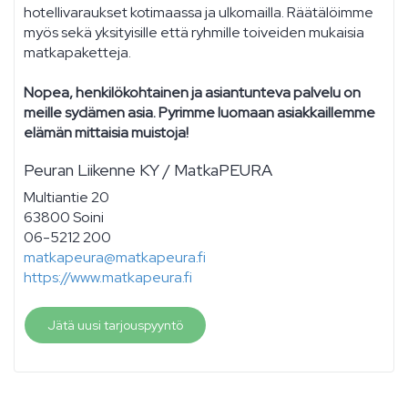
hotellivaraukset kotimaassa ja ulkomailla. Räätälöimme
myös sekä yksityisille että ryhmille toiveiden mukaisia
matkapaketteja.
Nopea, henkilökohtainen ja asiantunteva palvelu on
meille sydämen asia. Pyrimme luomaan asiakkaillemme
elämän mittaisia muistoja!
Peuran Liikenne KY / MatkaPEURA
Multiantie 20
63800 Soini
06-5212 200
matkapeura@matkapeura.fi
https://www.matkapeura.fi
Jätä uusi tarjouspyyntö