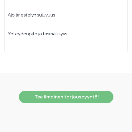
Ajojärjestelyn sujuvuus
Yhteydenpito ja täsmällisyys
Tee ilmainen tarjouspyyntö!