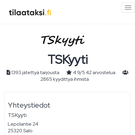
Pi
val
TSKyyti
1393 jätettyä tarjousta
4.9
/
5
42
arvostelua
2865 kyydittyä ihmistä
Yhteystiedot
TSKyyti
Lepolantie 24
25320 Salo