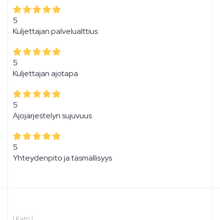
5
Kuljettajan palvelualttius
5
Kuljettajan ajotapa
5
Ajojärjestelyn sujuvuus
5
Yhteydenpito ja täsmällisyys
|
Katri L