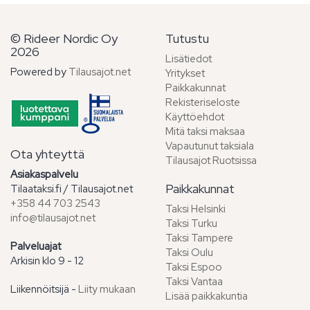
© Rideer Nordic Oy
Tutustu
2026
Lisätiedot
Powered by
Tilausajot.net
Yritykset
Paikkakunnat
Rekisteriseloste
Käyttöehdot
Mitä taksi maksaa
Vapautunut taksiala
Ota yhteyttä
Tilausajot Ruotsissa
Asiakaspalvelu
Paikkakunnat
Tilaataksi.fi / Tilausajot.net
+358 44 703 2543
Taksi Helsinki
info@tilausajot.net
Taksi Turku
Taksi Tampere
Palveluajat
Taksi Oulu
Arkisin klo 9 - 12
Taksi Espoo
Taksi Vantaa
Liikennöitsijä -
Liity mukaan
Lisää paikkakuntia