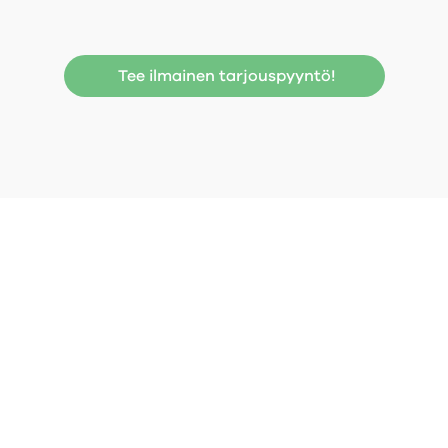
Tee ilmainen tarjouspyyntö!