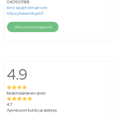
0405011188
timo.sipi@hotmail.com
https://www.tskyyti.fi
Jätä uusi tarjouspyyntö
4.9
Keskimääräinen arvio
4.7
Ajoneuvon kunto ja siisteys