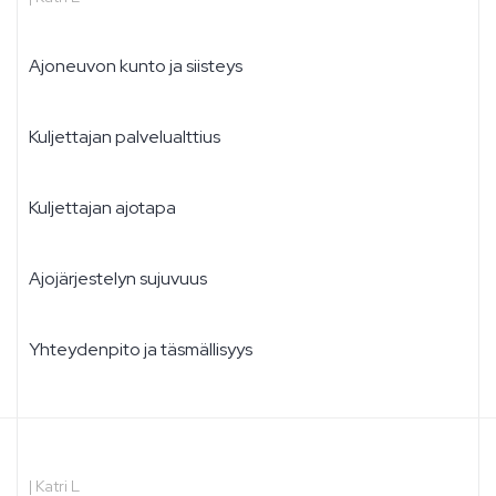
Ajoneuvon kunto ja siisteys
Kuljettajan palvelualttius
Kuljettajan ajotapa
Ajojärjestelyn sujuvuus
Yhteydenpito ja täsmällisyys
|
Katri L