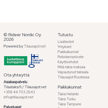
© Rideer Nordic Oy
Tutustu
2026
Lisätiedot
Powered by
Tilausajot.net
Yritykset
Paikkakunnat
Rekisteriseloste
Käyttöehdot
Mitä taksi maksaa
Vapautunut taksiala
Ota yhteyttä
Tilausajot Ruotsissa
Asiakaspalvelu
Paikkakunnat
Tilaataksi.fi / Tilausajot.net
+358 44 703 2543
Taksi Helsinki
info@tilausajot.net
Taksi Turku
Tee ilmainen tarjouspyyntö!
Taksi Tampere
Palveluajat