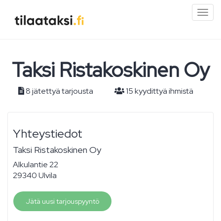
Pien
valik
Taksi Ristakoskinen Oy
8 jätettyä tarjousta
15 kyydittyä ihmistä
Yhteystiedot
Taksi Ristakoskinen Oy
Alkulantie 22
29340 Ulvila
Jätä uusi tarjouspyyntö