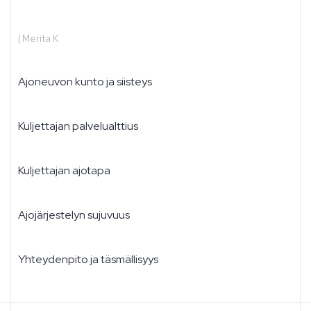
|
Merita K
Ajoneuvon kunto ja siisteys
Kuljettajan palvelualttius
Kuljettajan ajotapa
Ajojärjestelyn sujuvuus
Yhteydenpito ja täsmällisyys