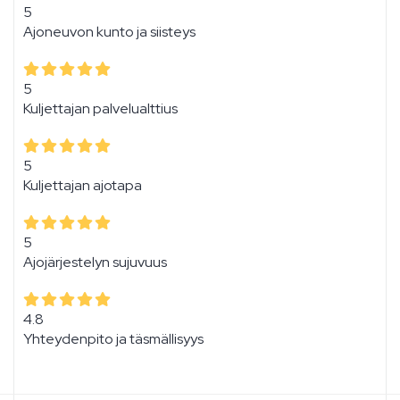
5
Ajoneuvon kunto ja siisteys
5
Kuljettajan palvelualttius
5
Kuljettajan ajotapa
5
Ajojärjestelyn sujuvuus
4.8
Yhteydenpito ja täsmällisyys