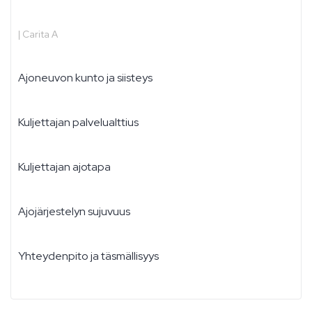
|
Carita A
Ajoneuvon kunto ja siisteys
Kuljettajan palvelualttius
Kuljettajan ajotapa
Ajojärjestelyn sujuvuus
Yhteydenpito ja täsmällisyys