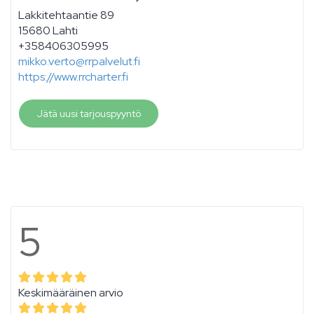
Lakkitehtaantie 89
15680 Lahti
+358406305995
mikko.verto@rrpalvelut.fi
https://www.rrcharter.fi
Jätä uusi tarjouspyyntö
5
Keskimääräinen arvio