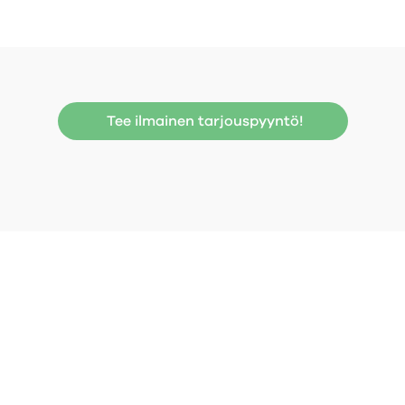
Tee ilmainen tarjouspyyntö!