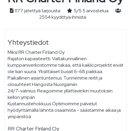
1177 jätettyä tarjousta
5
/
5
5
arvostelua
2554 kyydittyä ihmistä
Yhteystiedot
Miksi RR Charter Finland Oy
Rajaton kapasiteetti: Valtakunnallinen
kumppaniverkostomme takaa, että kaikki projektit eivät
ole liian suuria. Yksittäiset bussit 6-68 paikkaa
Paikallinen asiantuntemus: Tunnemme reitit ja
olosuhteet Hangosta Nuorgamiin.
24/7-valmius: Reagoimme yllättäviinkin muutoksiin
kellon ympäri.
Kustannustehokkuus Optimoimme palvelut
hyödyntämällä lähintä osaamista – säästämme aikaa ja
ympäristöä.
RR Charter Finland Oy