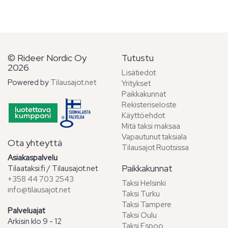
© Rideer Nordic Oy
Tutustu
2026
Lisätiedot
Powered by
Tilausajot.net
Yritykset
Paikkakunnat
Rekisteriseloste
Käyttöehdot
Mitä taksi maksaa
Vapautunut taksiala
Ota yhteyttä
Tilausajot Ruotsissa
Asiakaspalvelu
Paikkakunnat
Tilaataksi.fi / Tilausajot.net
+358 44 703 2543
Taksi Helsinki
info@tilausajot.net
Taksi Turku
Taksi Tampere
Palveluajat
Taksi Oulu
Arkisin klo 9 - 12
Taksi Espoo