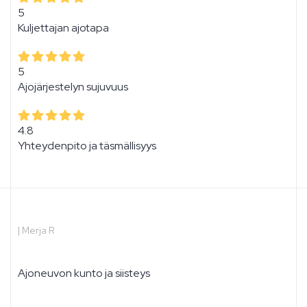
5
Kuljettajan ajotapa
5
Ajojärjestelyn sujuvuus
4.8
Yhteydenpito ja täsmällisyys
|
Merja R
Ajoneuvon kunto ja siisteys