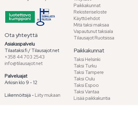
Paikkakunnat
Rekisteriseloste
Käyttöehdot
Mitä taksi maksaa
Vapautunut taksiala
Ota yhteyttä
Tilausajot Ruotsissa
Asiakaspalvelu
Paikkakunnat
Tilaataksi.fi / Tilausajot.net
+358 44 703 2543
Taksi Helsinki
info@tilausajot.net
Taksi Turku
Taksi Tampere
Palveluajat
Taksi Oulu
Arkisin klo 9 - 12
Taksi Espoo
Taksi Vantaa
Liikennöitsijä -
Liity mukaan
Lisää paikkakuntia