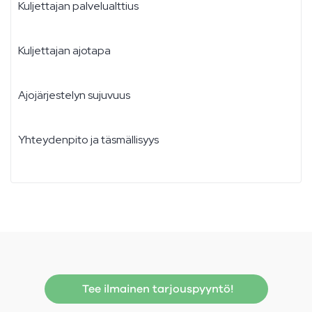
Kuljettajan palvelualttius
Kuljettajan ajotapa
Ajojärjestelyn sujuvuus
Yhteydenpito ja täsmällisyys
Tee ilmainen tarjouspyyntö!