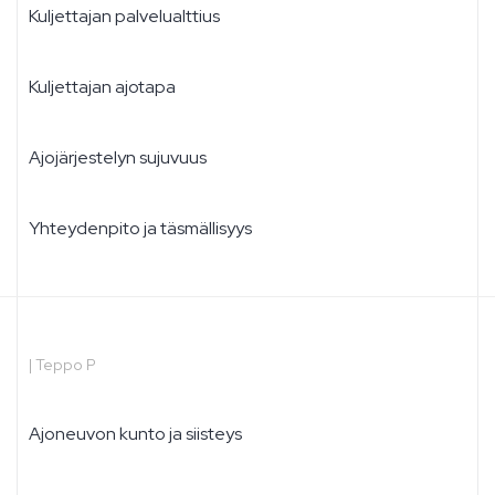
Kuljettajan palvelualttius
Kuljettajan ajotapa
Ajojärjestelyn sujuvuus
Yhteydenpito ja täsmällisyys
|
Teppo P
Ajoneuvon kunto ja siisteys