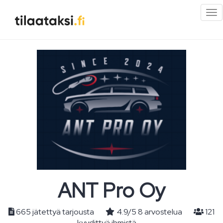
Pi
val
ANT Pro Oy
665 jätettyä tarjousta
4.9
/
5
8
arvostelua
121
kyydittyä ihmistä