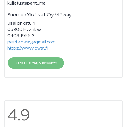
kuljetustapahtuma.
Suomen Ykköset Oy VIPway
Jaakonkatu 4
05900 Hyvinkää
0408495143
petri.vipway@gmail.com
https://www.vipway.fi
Jätä uusi tarjouspyyntö
4.9