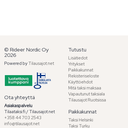
© Rideer Nordic Oy
Tutustu
2026
Lisätiedot
Powered by
Tilausajot.net
Yritykset
Paikkakunnat
Rekisteriseloste
Käyttöehdot
Mitä taksi maksaa
Vapautunut taksiala
Ota yhteyttä
Tilausajot Ruotsissa
Asiakaspalvelu
Paikkakunnat
Tilaataksi.fi / Tilausajot.net
+358 44 703 2543
Taksi Helsinki
info@tilausajot.net
Taksi Turku