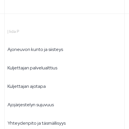
|
Iida P
Ajoneuvon kunto ja siisteys
Kuljettajan palvelualttius
Kuljettajan ajotapa
Ajojärjestelyn sujuvuus
Yhteydenpito ja täsmällisyys