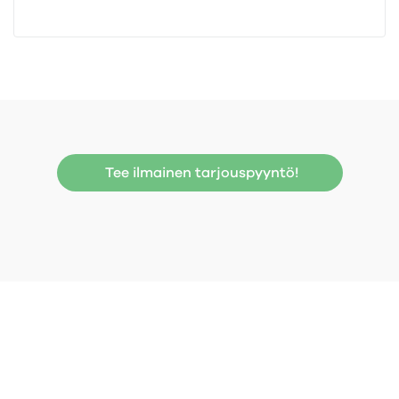
Tee ilmainen tarjouspyyntö!