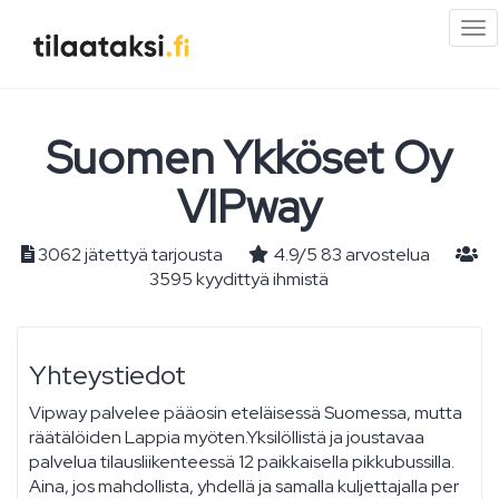
Pi
val
Suomen Ykköset Oy
VIPway
3062 jätettyä tarjousta
4.9
/
5
83
arvostelua
3595 kyydittyä ihmistä
Yhteystiedot
Vipway palvelee pääosin eteläisessä Suomessa, mutta
räätälöiden Lappia myöten.Yksilöllistä ja joustavaa
palvelua tilausliikenteessä 12 paikkaisella pikkubussilla.
Aina, jos mahdollista, yhdellä ja samalla kuljettajalla per