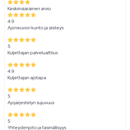
Keskimääräinen arvio
4.9
Ajoneuvon kunto ja siisteys
5
Kuljettajan palvelualttius
4.9
Kuljettajan ajotapa
5
Ajojärjestelyn sujuvuus
5
Yhteydenpito ja täsmällisyys