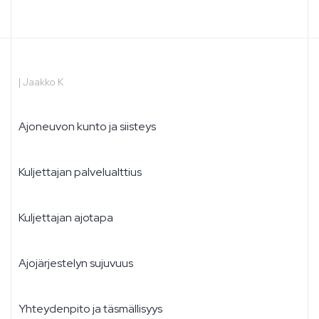
|
Jaakko K
Ajoneuvon kunto ja siisteys
Kuljettajan palvelualttius
Kuljettajan ajotapa
Ajojärjestelyn sujuvuus
Yhteydenpito ja täsmällisyys