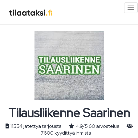
Pi
val
Tilausliikenne Saarinen
11554 jätettyä tarjousta
4.9
/
5
60
arvostelua
7600 kyydittyä ihmistä