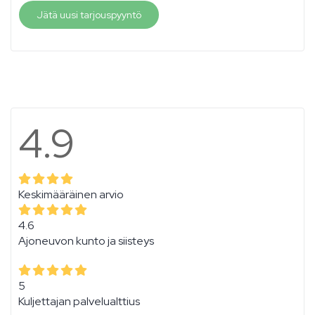
Jätä uusi tarjouspyyntö
4.9
Keskimääräinen arvio
4.6
Ajoneuvon kunto ja siisteys
5
Kuljettajan palvelualttius