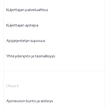
Kuljettajan palvelualttius
Kuljettajan ajotapa
Ajojärjestelyn sujuvuus
Yhteydenpito ja täsmällisyys
|
Marja K
Ajoneuvon kunto ja siisteys