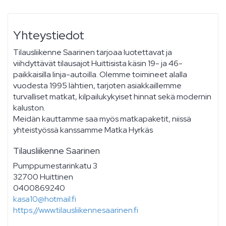
Yhteystiedot
Tilausliikenne Saarinen tarjoaa luotettavat ja
viihdyttävät tilausajot Huittisista käsin 19- ja 46-
paikkaisilla linja-autoilla. Olemme toimineet alalla
vuodesta 1995 lähtien, tarjoten asiakkaillemme
turvalliset matkat, kilpailukykyiset hinnat sekä modernin
kaluston.
Meidän kauttamme saa myös matkapaketit, niissä
yhteistyössä kanssamme Matka Hyrkäs
Tilausliikenne Saarinen
Pumppumestarinkatu 3
32700 Huittinen
0400869240
kasa10@hotmail.fi
https://www.tilausliikennesaarinen.fi