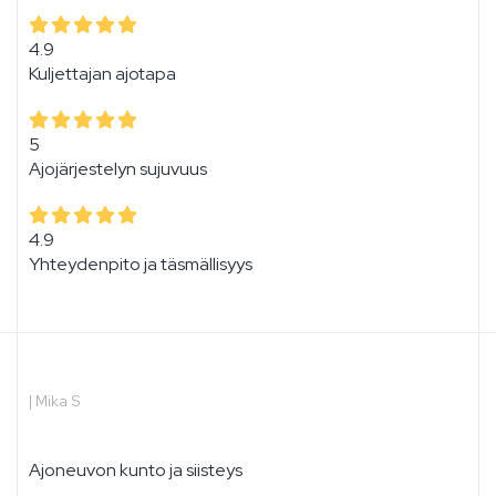
4.9
Kuljettajan ajotapa
5
Ajojärjestelyn sujuvuus
4.9
Yhteydenpito ja täsmällisyys
|
Mika S
Ajoneuvon kunto ja siisteys