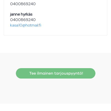
0400869240
janne hyrkäs
0400869240
kasa10@hotmail.fi
Tee ilmainen tarjouspyyntö!