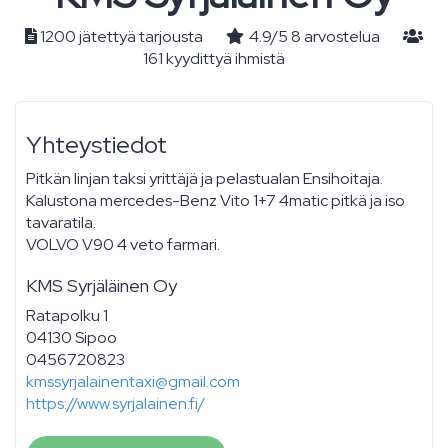
1200 jätettyä tarjousta
4.9
/
5
8
arvostelua
161 kyydittyä ihmistä
Yhteystiedot
Pitkän linjan taksi yrittäjä ja pelastualan Ensihoitaja.
Kalustona mercedes-Benz Vito 1+7 4matic pitkä ja iso
tavaratila.
VOLVO V90 4 veto farmari.
KMS Syrjäläinen Oy
Ratapolku 1
04130 Sipoo
0456720823
kmssyrjalainentaxi@gmail.com
https://www.syrjalainen.fi/