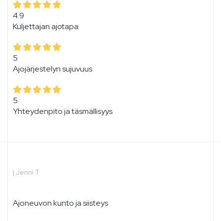
4.9
Kuljettajan ajotapa
5
Ajojärjestelyn sujuvuus
5
Yhteydenpito ja täsmällisyys
|
Jenni T
Ajoneuvon kunto ja siisteys