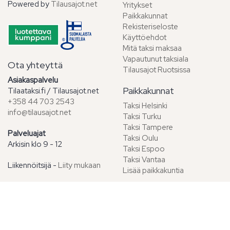
Powered by
Tilausajot.net
Yritykset
Paikkakunnat
Rekisteriseloste
Käyttöehdot
Mitä taksi maksaa
Vapautunut taksiala
Ota yhteyttä
Tilausajot Ruotsissa
Asiakaspalvelu
Paikkakunnat
Tilaataksi.fi / Tilausajot.net
+358 44 703 2543
Taksi Helsinki
info@tilausajot.net
Taksi Turku
Taksi Tampere
Palveluajat
Taksi Oulu
Arkisin klo 9 - 12
Taksi Espoo
Taksi Vantaa
Liikennöitsijä -
Liity mukaan
Lisää paikkakuntia