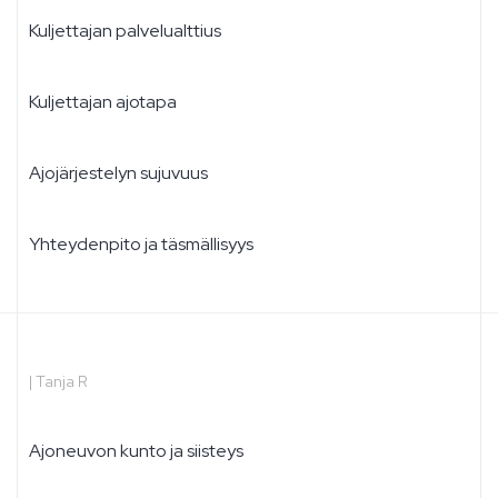
Kuljettajan palvelualttius
Kuljettajan ajotapa
Ajojärjestelyn sujuvuus
Yhteydenpito ja täsmällisyys
|
Tanja R
Ajoneuvon kunto ja siisteys