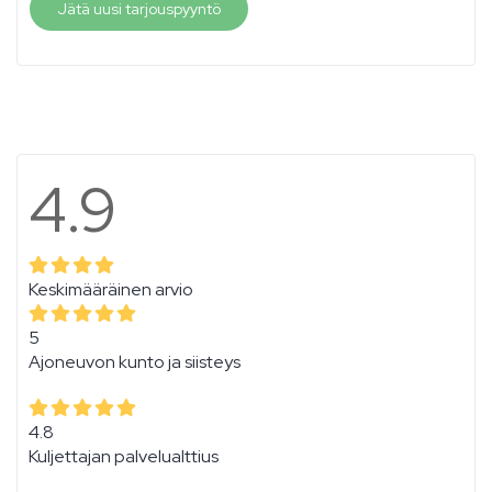
Jätä uusi tarjouspyyntö
4.9
Keskimääräinen arvio
5
Ajoneuvon kunto ja siisteys
4.8
Kuljettajan palvelualttius