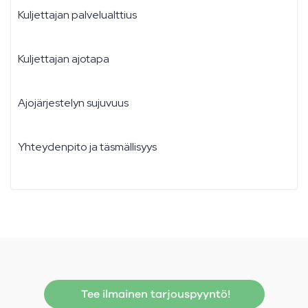
Kuljettajan palvelualttius
Kuljettajan ajotapa
Ajojärjestelyn sujuvuus
Yhteydenpito ja täsmällisyys
Tee ilmainen tarjouspyyntö!