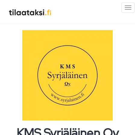
Pi
val
KMS Syrjäläinen Oy