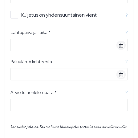
Kuljetus on yhdensuuntainen vienti
?
Lähtöpäivä ja -aika *
?
Paluulähtö kohteesta
?
Arvioitu henkilömäärä *
?
Lomake jatkuu. Kerro lisää tilausajotarpeesta seuraavalla sivulla.