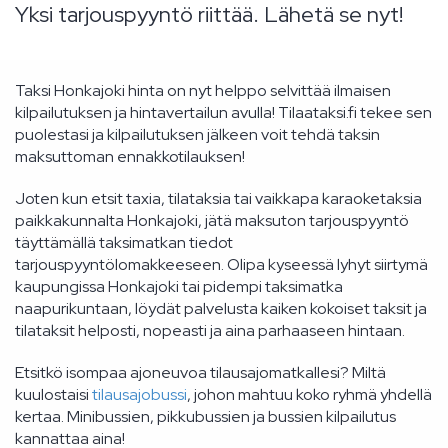
Yksi tarjouspyyntö riittää. Lähetä se nyt!
Taksi Honkajoki hinta on nyt helppo selvittää ilmaisen
kilpailutuksen ja hintavertailun avulla! Tilaataksi.fi tekee sen
puolestasi ja kilpailutuksen jälkeen voit tehdä taksin
maksuttoman ennakkotilauksen!
Joten kun etsit taxia, tilataksia tai vaikkapa karaoketaksia
paikkakunnalta Honkajoki, jätä maksuton tarjouspyyntö
täyttämällä taksimatkan tiedot
tarjouspyyntölomakkeeseen. Olipa kyseessä lyhyt siirtymä
kaupungissa Honkajoki tai pidempi taksimatka
naapurikuntaan, löydät palvelusta kaiken kokoiset taksit ja
tilataksit helposti, nopeasti ja aina parhaaseen hintaan.
Etsitkö isompaa ajoneuvoa tilausajomatkallesi? Miltä
kuulostaisi
tilausajobussi
, johon mahtuu koko ryhmä yhdellä
kertaa. Minibussien, pikkubussien ja bussien kilpailutus
kannattaa aina!