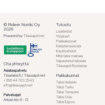
© Rideer Nordic Oy
Tutustu
2026
Lisätiedot
Powered by
Tilausajot.net
Yritykset
Paikkakunnat
Rekisteriseloste
Käyttöehdot
Mitä taksi maksaa
Vapautunut taksiala
Ota yhteyttä
Tilausajot Ruotsissa
Asiakaspalvelu
Paikkakunnat
Tilaataksi.fi / Tilausajot.net
+358 44 703 2543
Taksi Helsinki
info@tilausajot.net
Taksi Turku
Taksi Tampere
Palveluajat
Taksi Oulu
Arkisin klo 9 - 12
Taksi Espoo