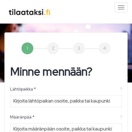
Pien
valik
1
2
3
4
Minne mennään?
Lähtöpaikka *
?
Määränpää *
?