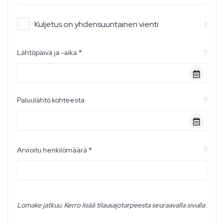
Kuljetus on yhdensuuntainen vienti
?
Lähtöpäivä ja -aika *
?
Paluulähtö kohteesta
?
Arvioitu henkilömäärä *
?
Lomake jatkuu. Kerro lisää tilausajotarpeesta seuraavalla sivulla.