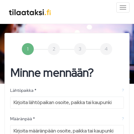
Pien
valik
1
2
3
4
Minne mennään?
Lähtöpaikka *
?
Määränpää *
?