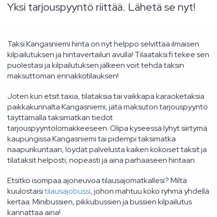
Yksi tarjouspyyntö riittää. Lähetä se nyt!
Taksi Kangasniemi hinta on nyt helppo selvittää ilmaisen
kilpailutuksen ja hintavertailun avulla! Tilaataksi.fi tekee sen
puolestasi ja kilpailutuksen jälkeen voit tehdä taksin
maksuttoman ennakkotilauksen!
Joten kun etsit taxia, tilataksia tai vaikkapa karaoketaksia
paikkakunnalta Kangasniemi, jätä maksuton tarjouspyyntö
täyttämällä taksimatkan tiedot
tarjouspyyntölomakkeeseen. Olipa kyseessä lyhyt siirtymä
kaupungissa Kangasniemi tai pidempi taksimatka
naapurikuntaan, löydät palvelusta kaiken kokoiset taksit ja
tilataksit helposti, nopeasti ja aina parhaaseen hintaan.
Etsitkö isompaa ajoneuvoa tilausajomatkallesi? Miltä
kuulostaisi
tilausajobussi
, johon mahtuu koko ryhmä yhdellä
kertaa. Minibussien, pikkubussien ja bussien kilpailutus
kannattaa aina!