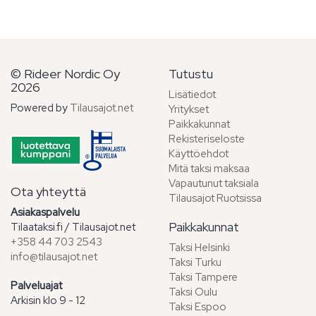
© Rideer Nordic Oy
Tutustu
2026
Lisätiedot
Powered by
Tilausajot.net
Yritykset
Paikkakunnat
Rekisteriseloste
Käyttöehdot
Mitä taksi maksaa
Vapautunut taksiala
Ota yhteyttä
Tilausajot Ruotsissa
Asiakaspalvelu
Paikkakunnat
Tilaataksi.fi / Tilausajot.net
+358 44 703 2543
Taksi Helsinki
info@tilausajot.net
Taksi Turku
Taksi Tampere
Palveluajat
Taksi Oulu
Arkisin klo 9 - 12
Taksi Espoo