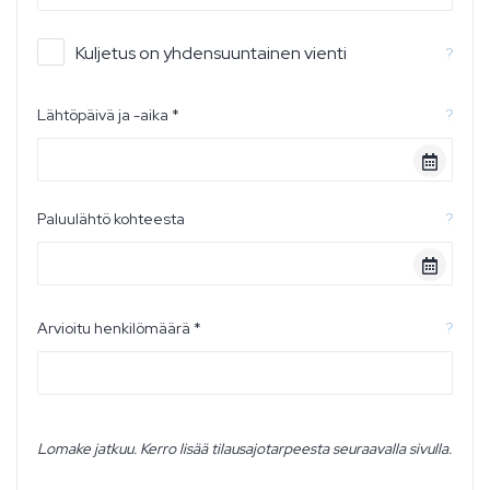
Kuljetus on yhdensuuntainen vienti
?
Lähtöpäivä ja -aika *
?
Paluulähtö kohteesta
?
Arvioitu henkilömäärä *
?
Lomake jatkuu. Kerro lisää tilausajotarpeesta seuraavalla sivulla.