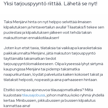
Yksi tarjouspyyntö riittää. Lähetä se nyt!
Taksi Merijärvi hinta on nyt helppo selvittää ilmaisen
kilpailutuksen ja hintavertailun avulla! Tilaataksi.fi tekee sen
puolestasi ja kilpailutuksen jälkeen voit tehdä taksin
maksuttoman ennakkotilauksen!
Joten kun etsit taxia, tilataksia tai vaikkapa karaoketaksia
paikkakunnalta Merijärvi, jätä maksuton tarjouspyyntö
täyttämällä taksimatkan tiedot
tarjouspyyntölomakkeeseen. Olipa kyseessä lyhyt siirtymä
kaupungissa Merijärvi tai pidempi taksimatka
naapurikuntaan, löydät palvelusta kaiken kokoiset taksit ja
tilataksit helposti, nopeasti ja aina parhaaseen hintaan.
Etsitkö isompaa ajoneuvoa tilausajomatkallesi? Miltä
kuulostaisi
tilausajobussi
, johon mahtuu koko ryhmä yhdellä
kertaa. Minibussien, pikkubussien ja bussien kilpailutus
kannattaa aina!