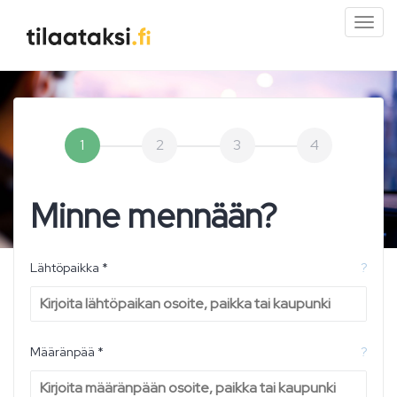
Pien
valik
1
2
3
4
Minne mennään?
Lähtöpaikka *
?
Määränpää *
?