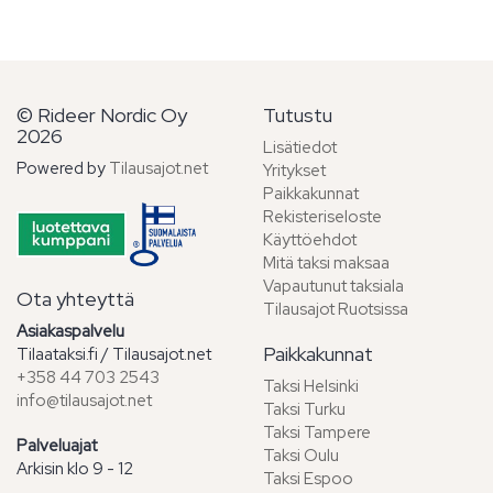
© Rideer Nordic Oy
Tutustu
2026
Lisätiedot
Powered by
Tilausajot.net
Yritykset
Paikkakunnat
Rekisteriseloste
Käyttöehdot
Mitä taksi maksaa
Vapautunut taksiala
Ota yhteyttä
Tilausajot Ruotsissa
Asiakaspalvelu
Paikkakunnat
Tilaataksi.fi / Tilausajot.net
+358 44 703 2543
Taksi Helsinki
info@tilausajot.net
Taksi Turku
Taksi Tampere
Palveluajat
Taksi Oulu
Arkisin klo 9 - 12
Taksi Espoo