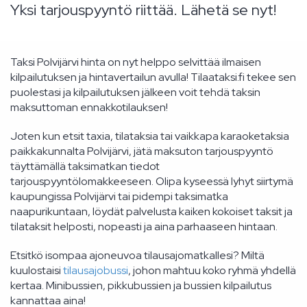
Yksi tarjouspyyntö riittää. Lähetä se nyt!
Taksi Polvijärvi hinta on nyt helppo selvittää ilmaisen
kilpailutuksen ja hintavertailun avulla! Tilaataksi.fi tekee sen
puolestasi ja kilpailutuksen jälkeen voit tehdä taksin
maksuttoman ennakkotilauksen!
Joten kun etsit taxia, tilataksia tai vaikkapa karaoketaksia
paikkakunnalta Polvijärvi, jätä maksuton tarjouspyyntö
täyttämällä taksimatkan tiedot
tarjouspyyntölomakkeeseen. Olipa kyseessä lyhyt siirtymä
kaupungissa Polvijärvi tai pidempi taksimatka
naapurikuntaan, löydät palvelusta kaiken kokoiset taksit ja
tilataksit helposti, nopeasti ja aina parhaaseen hintaan.
Etsitkö isompaa ajoneuvoa tilausajomatkallesi? Miltä
kuulostaisi
tilausajobussi
, johon mahtuu koko ryhmä yhdellä
kertaa. Minibussien, pikkubussien ja bussien kilpailutus
kannattaa aina!