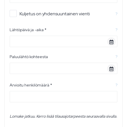
Kuljetus on yhdensuuntainen vienti
?
Lähtöpäivä ja -aika *
?
Paluulähtö kohteesta
?
Arvioitu henkilömäärä *
?
Lomake jatkuu. Kerro lisää tilausajotarpeesta seuraavalla sivulla.