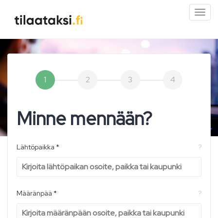
Pien
valik
1
2
3
4
Minne mennään?
Lähtöpaikka *
?
Määränpää *
?