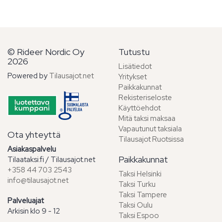
© Rideer Nordic Oy
Tutustu
2026
Lisätiedot
Powered by
Tilausajot.net
Yritykset
Paikkakunnat
Rekisteriseloste
Käyttöehdot
Mitä taksi maksaa
Vapautunut taksiala
Ota yhteyttä
Tilausajot Ruotsissa
Asiakaspalvelu
Paikkakunnat
Tilaataksi.fi / Tilausajot.net
+358 44 703 2543
Taksi Helsinki
info@tilausajot.net
Taksi Turku
Taksi Tampere
Palveluajat
Taksi Oulu
Arkisin klo 9 - 12
Taksi Espoo