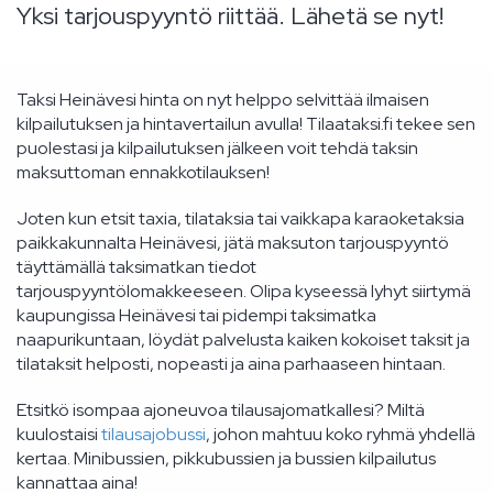
Yksi tarjouspyyntö riittää. Lähetä se nyt!
Taksi Heinävesi hinta on nyt helppo selvittää ilmaisen
kilpailutuksen ja hintavertailun avulla! Tilaataksi.fi tekee sen
puolestasi ja kilpailutuksen jälkeen voit tehdä taksin
maksuttoman ennakkotilauksen!
Joten kun etsit taxia, tilataksia tai vaikkapa karaoketaksia
paikkakunnalta Heinävesi, jätä maksuton tarjouspyyntö
täyttämällä taksimatkan tiedot
tarjouspyyntölomakkeeseen. Olipa kyseessä lyhyt siirtymä
kaupungissa Heinävesi tai pidempi taksimatka
naapurikuntaan, löydät palvelusta kaiken kokoiset taksit ja
tilataksit helposti, nopeasti ja aina parhaaseen hintaan.
Etsitkö isompaa ajoneuvoa tilausajomatkallesi? Miltä
kuulostaisi
tilausajobussi
, johon mahtuu koko ryhmä yhdellä
kertaa. Minibussien, pikkubussien ja bussien kilpailutus
kannattaa aina!