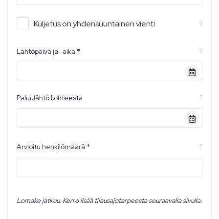
Kuljetus on yhdensuuntainen vienti
?
Lähtöpäivä ja -aika *
?
Paluulähtö kohteesta
?
Arvioitu henkilömäärä *
?
Lomake jatkuu. Kerro lisää tilausajotarpeesta seuraavalla sivulla.