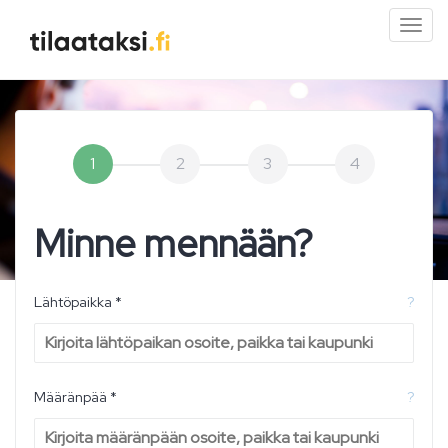
Pien
valik
1
2
3
4
Minne mennään?
Lähtöpaikka *
?
Määränpää *
?