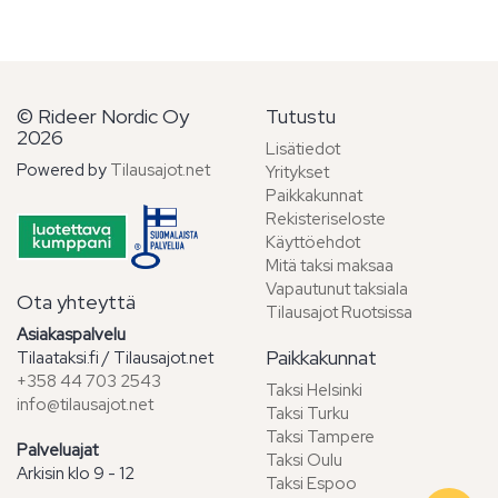
© Rideer Nordic Oy
Tutustu
2026
Lisätiedot
Powered by
Tilausajot.net
Yritykset
Paikkakunnat
Rekisteriseloste
Käyttöehdot
Mitä taksi maksaa
Vapautunut taksiala
Ota yhteyttä
Tilausajot Ruotsissa
Asiakaspalvelu
Paikkakunnat
Tilaataksi.fi / Tilausajot.net
+358 44 703 2543
Taksi Helsinki
info@tilausajot.net
Taksi Turku
Taksi Tampere
Palveluajat
Taksi Oulu
Arkisin klo 9 - 12
Taksi Espoo