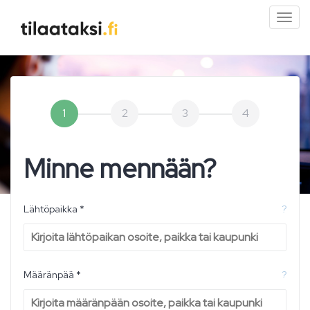
Pien
valik
1
2
3
4
Minne mennään?
Lähtöpaikka *
?
Määränpää *
?