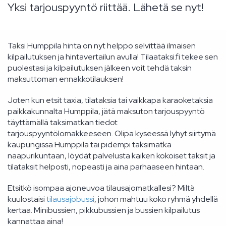
Yksi tarjouspyyntö riittää. Lähetä se nyt!
Taksi Humppila hinta on nyt helppo selvittää ilmaisen
kilpailutuksen ja hintavertailun avulla! Tilaataksi.fi tekee sen
puolestasi ja kilpailutuksen jälkeen voit tehdä taksin
maksuttoman ennakkotilauksen!
Joten kun etsit taxia, tilataksia tai vaikkapa karaoketaksia
paikkakunnalta Humppila, jätä maksuton tarjouspyyntö
täyttämällä taksimatkan tiedot
tarjouspyyntölomakkeeseen. Olipa kyseessä lyhyt siirtymä
kaupungissa Humppila tai pidempi taksimatka
naapurikuntaan, löydät palvelusta kaiken kokoiset taksit ja
tilataksit helposti, nopeasti ja aina parhaaseen hintaan.
Etsitkö isompaa ajoneuvoa tilausajomatkallesi? Miltä
kuulostaisi
tilausajobussi
, johon mahtuu koko ryhmä yhdellä
kertaa. Minibussien, pikkubussien ja bussien kilpailutus
kannattaa aina!