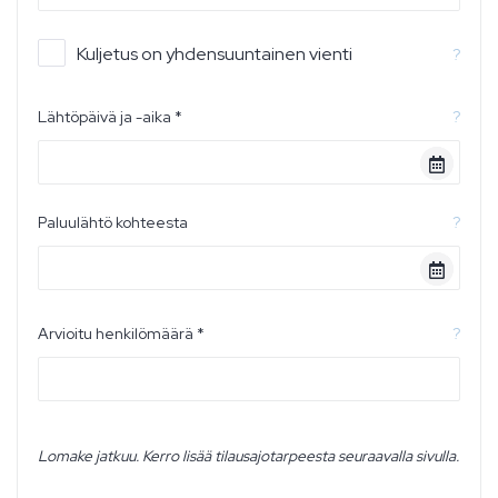
Kuljetus on yhdensuuntainen vienti
?
Lähtöpäivä ja -aika *
?
Paluulähtö kohteesta
?
Arvioitu henkilömäärä *
?
Lomake jatkuu. Kerro lisää tilausajotarpeesta seuraavalla sivulla.