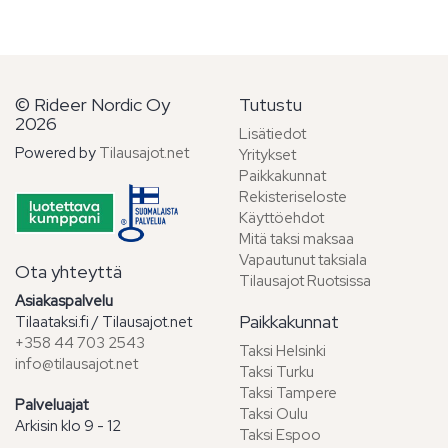
© Rideer Nordic Oy
Tutustu
2026
Lisätiedot
Powered by
Tilausajot.net
Yritykset
Paikkakunnat
Rekisteriseloste
Käyttöehdot
Mitä taksi maksaa
Vapautunut taksiala
Ota yhteyttä
Tilausajot Ruotsissa
Asiakaspalvelu
Paikkakunnat
Tilaataksi.fi / Tilausajot.net
+358 44 703 2543
Taksi Helsinki
info@tilausajot.net
Taksi Turku
Taksi Tampere
Palveluajat
Taksi Oulu
Arkisin klo 9 - 12
Taksi Espoo