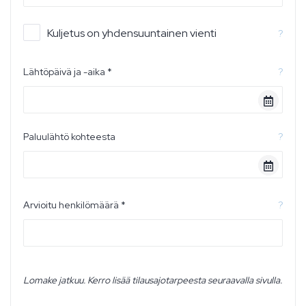
Kuljetus on yhdensuuntainen vienti
?
Lähtöpäivä ja -aika *
?
Paluulähtö kohteesta
?
Arvioitu henkilömäärä *
?
Lomake jatkuu. Kerro lisää tilausajotarpeesta seuraavalla sivulla.