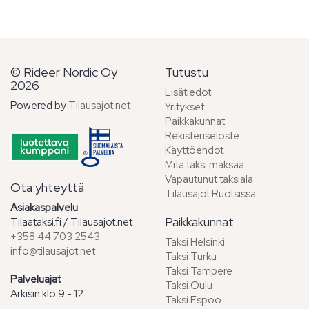
© Rideer Nordic Oy
Tutustu
2026
Lisätiedot
Powered by
Tilausajot.net
Yritykset
Paikkakunnat
Rekisteriseloste
Käyttöehdot
Mitä taksi maksaa
Vapautunut taksiala
Ota yhteyttä
Tilausajot Ruotsissa
Asiakaspalvelu
Paikkakunnat
Tilaataksi.fi / Tilausajot.net
+358 44 703 2543
Taksi Helsinki
info@tilausajot.net
Taksi Turku
Taksi Tampere
Palveluajat
Taksi Oulu
Arkisin klo 9 - 12
Taksi Espoo