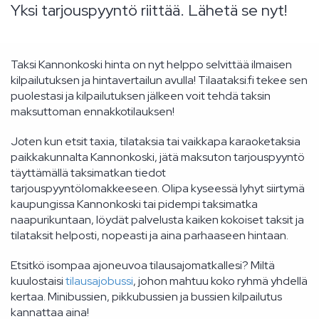
Yksi tarjouspyyntö riittää. Lähetä se nyt!
Taksi Kannonkoski hinta on nyt helppo selvittää ilmaisen
kilpailutuksen ja hintavertailun avulla! Tilaataksi.fi tekee sen
puolestasi ja kilpailutuksen jälkeen voit tehdä taksin
maksuttoman ennakkotilauksen!
Joten kun etsit taxia, tilataksia tai vaikkapa karaoketaksia
paikkakunnalta Kannonkoski, jätä maksuton tarjouspyyntö
täyttämällä taksimatkan tiedot
tarjouspyyntölomakkeeseen. Olipa kyseessä lyhyt siirtymä
kaupungissa Kannonkoski tai pidempi taksimatka
naapurikuntaan, löydät palvelusta kaiken kokoiset taksit ja
tilataksit helposti, nopeasti ja aina parhaaseen hintaan.
Etsitkö isompaa ajoneuvoa tilausajomatkallesi? Miltä
kuulostaisi
tilausajobussi
, johon mahtuu koko ryhmä yhdellä
kertaa. Minibussien, pikkubussien ja bussien kilpailutus
kannattaa aina!