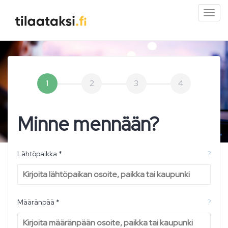
Pien
valik
1
2
3
4
Minne mennään?
Lähtöpaikka *
?
Määränpää *
?