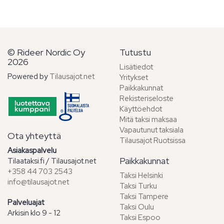
© Rideer Nordic Oy
Tutustu
2026
Lisätiedot
Powered by
Tilausajot.net
Yritykset
Paikkakunnat
Rekisteriseloste
Käyttöehdot
Mitä taksi maksaa
Vapautunut taksiala
Ota yhteyttä
Tilausajot Ruotsissa
Asiakaspalvelu
Paikkakunnat
Tilaataksi.fi / Tilausajot.net
+358 44 703 2543
Taksi Helsinki
info@tilausajot.net
Taksi Turku
Taksi Tampere
Palveluajat
Taksi Oulu
Arkisin klo 9 - 12
Taksi Espoo