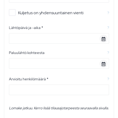
Kuljetus on yhdensuuntainen vienti
?
Lähtöpäivä ja -aika *
?
Paluulähtö kohteesta
?
Arvioitu henkilömäärä *
?
Lomake jatkuu. Kerro lisää tilausajotarpeesta seuraavalla sivulla.