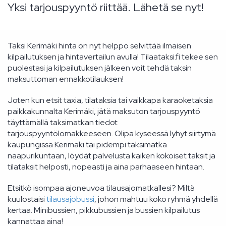
Yksi tarjouspyyntö riittää. Lähetä se nyt!
Taksi Kerimäki hinta on nyt helppo selvittää ilmaisen
kilpailutuksen ja hintavertailun avulla! Tilaataksi.fi tekee sen
puolestasi ja kilpailutuksen jälkeen voit tehdä taksin
maksuttoman ennakkotilauksen!
Joten kun etsit taxia, tilataksia tai vaikkapa karaoketaksia
paikkakunnalta Kerimäki, jätä maksuton tarjouspyyntö
täyttämällä taksimatkan tiedot
tarjouspyyntölomakkeeseen. Olipa kyseessä lyhyt siirtymä
kaupungissa Kerimäki tai pidempi taksimatka
naapurikuntaan, löydät palvelusta kaiken kokoiset taksit ja
tilataksit helposti, nopeasti ja aina parhaaseen hintaan.
Etsitkö isompaa ajoneuvoa tilausajomatkallesi? Miltä
kuulostaisi
tilausajobussi
, johon mahtuu koko ryhmä yhdellä
kertaa. Minibussien, pikkubussien ja bussien kilpailutus
kannattaa aina!