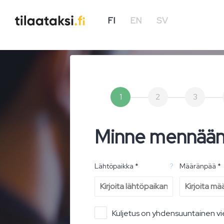
FI
EN
SV
1
2
3
Minne mennää
Lähtöpaikka *
?
Määränpää *
Kuljetus on yhdensuuntainen vi