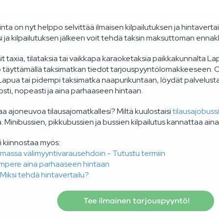
nta on nyt helppo selvittää ilmaisen kilpailutuksen ja hintavertail
i ja kilpailutuksen jälkeen voit tehdä taksin maksuttoman ennak
it taxia, tilataksia tai vaikkapa karaoketaksia paikkakunnalta L
 täyttämällä taksimatkan tiedot tarjouspyyntölomakkeeseen. Ol
apua tai pidempi taksimatka naapurikuntaan, löydät palvelusta k
posti, nopeasti ja aina parhaaseen hintaan.
aa ajoneuvoa tilausajomatkallesi? Miltä kuulostaisi
tilausajobussi
. Minibussien, pikkubussien ja bussien kilpailutus kannattaa aina
i kiinnostaa myös:
imassa välimyyntivarausehdoin - Tutustu termiin
ampere aina parhaaseen hintaan
 Miksi tehdä hintavertailu?
Tee ilmainen tarjouspyyntö!