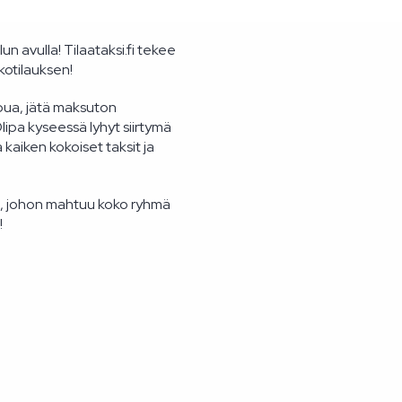
un avulla! Tilaataksi.fi tekee
kotilauksen!
apua, jätä maksuton
ipa kyseessä lyhyt siirtymä
aiken kokoiset taksit ja
, johon mahtuu koko ryhmä
!