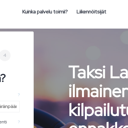
Kuinka palvelu toimii?
Liikennöitsijät
4
Taksi L
n?
ilmaine
?
kilpailut
enti
?