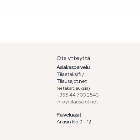
Ota yhteyttä
Asiakaspalvelu
Tilaataksi.fi /
Tilausajot.net
(ei taksitilauksia)
+358 44 703 2543
info@tilausajot.net
Palveluajat
Arkisin klo 9 - 12