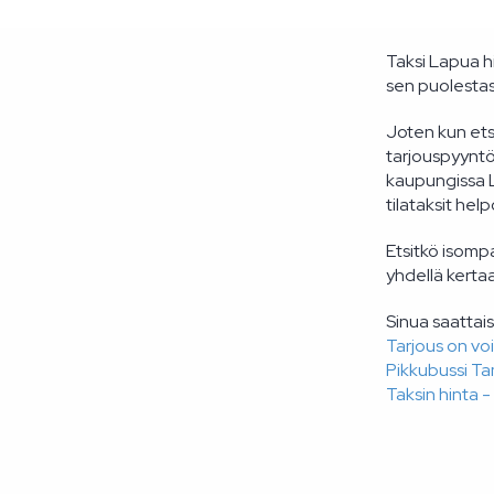
Taksi Lapua hi
sen puolestas
Joten kun ets
tarjouspyyntö
kaupungissa L
tilataksit hel
Etsitkö isomp
yhdellä kertaa
Sinua saattais
Tarjous on vo
Pikkubussi T
Taksin hinta -