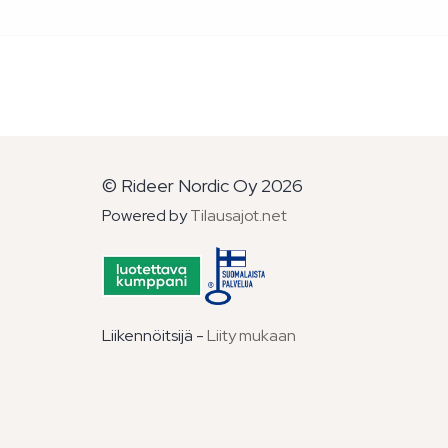
© Rideer Nordic Oy 2026
Powered by
Tilausajot.net
Liikennöitsijä -
Liity mukaan