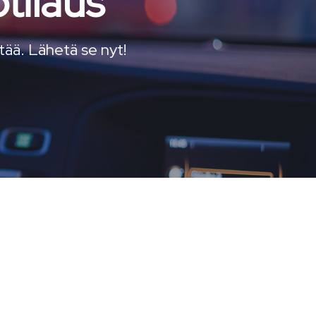
tilaus
ttää. Lähetä se nyt!