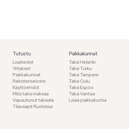
Tutustu
Paikkakunnat
Lisätiedot
Taksi Helsinki
Yritykset
Taksi Turku
Paikkakunnat
Taksi Tampere
Rekisteriseloste
Taksi Oulu
Käyttöehdot
Taksi Espoo
Mitä taksi maksaa
Taksi Vantaa
Vapautunut taksiala
Lisää paikkakuntia
Tilausajot Ruotsissa