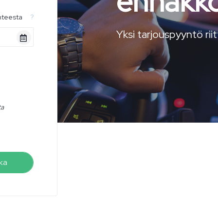
ennakko
hteesta
?
Yksi tarjouspyyntö rii
ta
ka