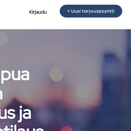
+ Uusi tarjouspyyntö
Kirjaudu
apua
n
us ja