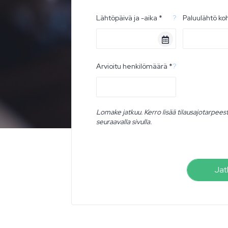
Lähtöpäivä ja -aika *
?
Paluulähtö ko
Arvioitu henkilömäärä *
?
Lomake jatkuu. Kerro lisää tilausajotarpees
seuraavalla sivulla.
Jat