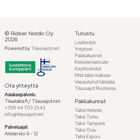
© Rideer Nordic Oy
Tutustu
2026
Lisätiedot
Powered by
Tilausajot.net
Yritykset
Paikkakunnat
Rekisteriseloste
Käyttöehdot
Mitä taksi maksaa
Vapautunut taksiala
Ota yhteyttä
Tilausajot Ruotsissa
Asiakaspalvelu
Paikkakunnat
Tilaataksi.fi / Tilausajot.net
+358 44 703 2543
Taksi Helsinki
info@tilausajot.net
Taksi Turku
Taksi Tampere
Palveluajat
Taksi Oulu
Arkisin klo 9 - 12
Taksi Espoo