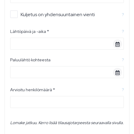
Kuljetus on yhdensuuntainen vienti
?
Lähtöpäivä ja -aika *
?
Paluulähtö kohteesta
?
Arvioitu henkilömäärä *
?
Lomake jatkuu. Kerro lisää tilausajotarpeesta seuraavalla sivulla.