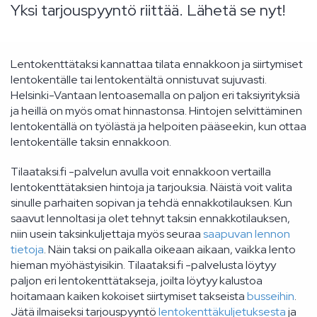
Yksi tarjouspyyntö riittää. Lähetä se nyt!
Lentokenttätaksi kannattaa tilata ennakkoon ja siirtymiset
lentokentälle tai lentokentältä onnistuvat sujuvasti.
Helsinki-Vantaan lentoasemalla on paljon eri taksiyrityksiä
ja heillä on myös omat hinnastonsa. Hintojen selvittäminen
lentokentällä on työlästä ja helpoiten pääseekin, kun ottaa
lentokentälle taksin ennakkoon.
Tilaataksi.fi -palvelun avulla voit ennakkoon vertailla
lentokenttätaksien hintoja ja tarjouksia. Näistä voit valita
sinulle parhaiten sopivan ja tehdä ennakkotilauksen. Kun
saavut lennoltasi ja olet tehnyt taksin ennakkotilauksen,
niin usein taksinkuljettaja myös seuraa
saapuvan lennon
tietoja
. Näin taksi on paikalla oikeaan aikaan, vaikka lento
hieman myöhästyisikin. Tilaataksi.fi -palvelusta löytyy
paljon eri lentokenttätakseja, joilta löytyy kalustoa
hoitamaan kaiken kokoiset siirtymiset takseista
busseihin
.
Jätä ilmaiseksi tarjouspyyntö
lentokenttäkuljetuksesta
ja