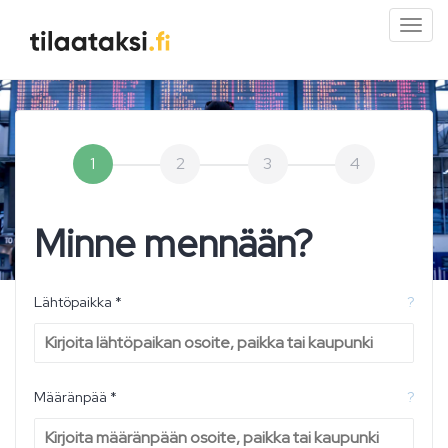
Pien
valik
1
2
3
4
Minne mennään?
Lähtöpaikka *
?
Määränpää *
?