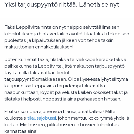
Yksi tarjouspyyntö riittää. Lähetä se nyt!
Taksi Leppävirta hinta on nyt helppo selvittää ilmaisen
kilpailutuksen ja hintavertailun avulla! Tilaataksi.fi tekee sen
puolestasi ja kilpailutuksen jälkeen voit tehdä taksin
maksuttoman ennakkotilauksen!
Joten kun etsit taxia, tilataksia tai vaikkapa karaoketaksia
paikkakunnalta Leppävirta, jätä maksuton tarjouspyyntö
täyttämällä taksimatkan tiedot
tarjouspyyntölomakkeeseen. Olipa kyseessä lyhyt siirtymä
kaupungissa Leppävirta tai pidempi taksimatka
naapurikuntaan, löydät palvelusta kaiken kokoiset taksit ja
tilataksit helposti, nopeasti ja aina parhaaseen hintaan.
Etsitkö isompaa ajoneuvoa tilausajomatkallesi? Miltä
kuulostaisi
tilausajobussi
, johon mahtuu koko ryhmä yhdellä
kertaa. Minibussien, pikkubussien ja bussien kilpailutus
kannattaa aina!