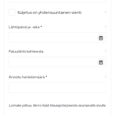
Kuljetus on yhdensuuntainen vienti
?
Lähtöpäivä ja -aika *
?
Paluulähtö kohteesta
?
Arvioitu henkilömäärä *
?
Lomake jatkuu. Kerro lisää tilausajotarpeesta seuraavalla sivulla.