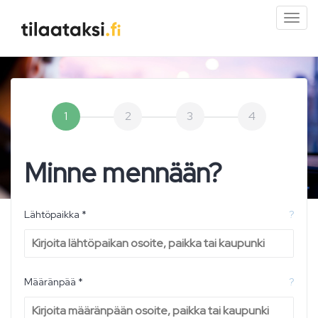
Pien
valik
1
2
3
4
Minne mennään?
Lähtöpaikka *
?
Määränpää *
?