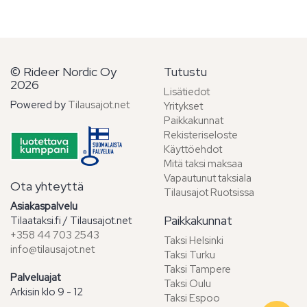
© Rideer Nordic Oy
Tutustu
2026
Lisätiedot
Powered by
Tilausajot.net
Yritykset
Paikkakunnat
Rekisteriseloste
Käyttöehdot
Mitä taksi maksaa
Vapautunut taksiala
Ota yhteyttä
Tilausajot Ruotsissa
Asiakaspalvelu
Paikkakunnat
Tilaataksi.fi / Tilausajot.net
+358 44 703 2543
Taksi Helsinki
info@tilausajot.net
Taksi Turku
Taksi Tampere
Palveluajat
Taksi Oulu
Arkisin klo 9 - 12
Taksi Espoo