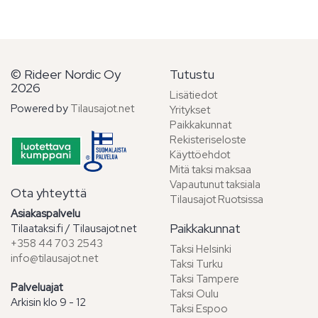
© Rideer Nordic Oy
Tutustu
2026
Lisätiedot
Powered by
Tilausajot.net
Yritykset
Paikkakunnat
Rekisteriseloste
Käyttöehdot
Mitä taksi maksaa
Vapautunut taksiala
Ota yhteyttä
Tilausajot Ruotsissa
Asiakaspalvelu
Paikkakunnat
Tilaataksi.fi / Tilausajot.net
+358 44 703 2543
Taksi Helsinki
info@tilausajot.net
Taksi Turku
Taksi Tampere
Palveluajat
Taksi Oulu
Arkisin klo 9 - 12
Taksi Espoo