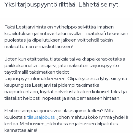
Yksi tarjouspyyntö riittää. Lähetä se nyt!
Taksi Lestijärvi hinta on nyt helppo selvittää ilmaisen
kilpailutuksen ja hintavertailun avulla! Tilaataksi.fi tekee sen
puolestasi ja kilpailutuksen jälkeen voit tehdä taksin
maksuttoman ennakkotilauksen!
Joten kun etsit taxia, tilataksia tai vaikkapa karaoketaksia
paikkakunnalta Lestijärvi, jätä maksuton tarjouspyyntö
täyttämällä taksimatkan tiedot
tarjouspyyntölomakkeeseen. Olipa kyseessä lyhyt siirtymä
kaupungissa Lestijärvi tai pidempi taksimatka
naapurikuntaan, löydät palvelusta kaiken kokoiset taksit ja
tilataksit helposti, nopeasti ja aina parhaaseen hintaan.
Etsitkö isompaa ajoneuvoa tilausajomatkallesi? Miltä
kuulostaisi
tilausajobussi
, johon mahtuu koko ryhmä yhdellä
kertaa. Minibussien, pikkubussien ja bussien kilpailutus
kannattaa aina!