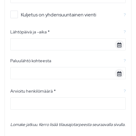
Kuljetus on yhdensuuntainen vienti
?
Lähtöpäivä ja -aika *
?
Paluulähtö kohteesta
?
Arvioitu henkilömäärä *
?
Lomake jatkuu. Kerro lisää tilausajotarpeesta seuraavalla sivulla.