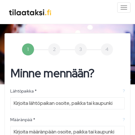
Pien
valik
1
2
3
4
Minne mennään?
Lähtöpaikka *
?
Määränpää *
?