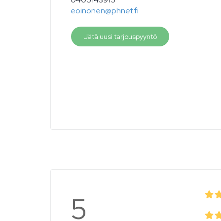
eoinonen@phnet.fi
Jätä uusi tarjouspyyntö
5