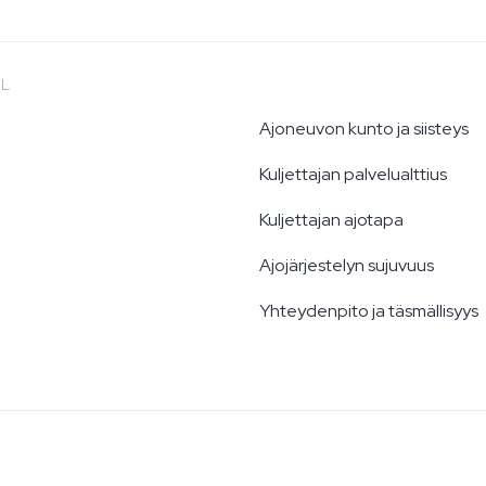
 L
Ajoneuvon kunto ja siisteys
Kuljettajan palvelualttius
Kuljettajan ajotapa
Ajojärjestelyn sujuvuus
Yhteydenpito ja täsmällisyys