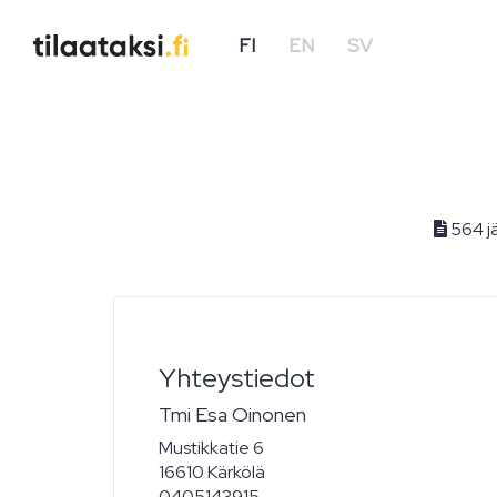
FI
EN
SV
564 jä
Yhteystiedot
Tmi Esa Oinonen
Mustikkatie 6
16610 Kärkölä
0405143915