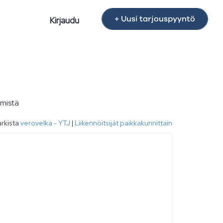
+ Uusi tarjouspyyntö
Kirjaudu
hmistä
rkista
verovelka - YTJ
|
Liikennöitsijät paikkakunnittain