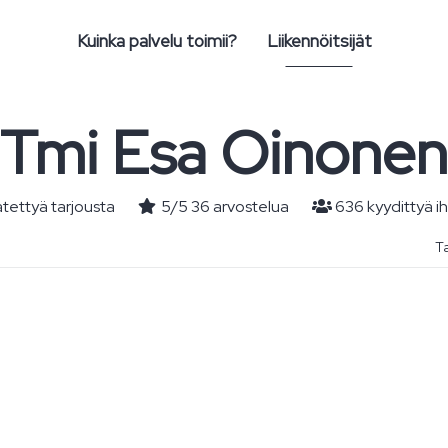
Kuinka palvelu toimii?
Liikennöitsijät
Tmi Esa Oinonen
tettyä tarjousta
5
/
5
36
arvostelua
636 kyydittyä i
Ta