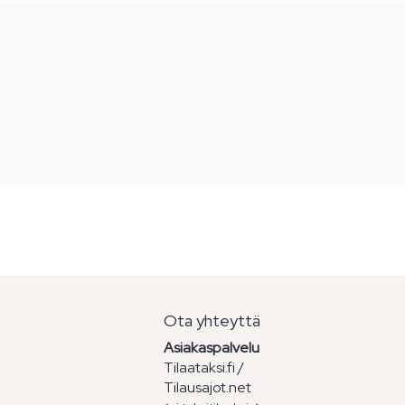
Ota yhteyttä
Asiakaspalvelu
Tilaataksi.fi /
Tilausajot.net