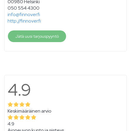
00980 Helsinki
050 554 4300
info@finnover.fi
http://finnover.fi
Jätä uusi tarjouspyyntö
4.9
Keskimääräinen arvio
4.9
Ajoneuvon kunto ja siisteys