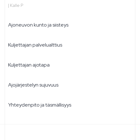
|
Kalle P
Ajoneuvon kunto ja siisteys
Kuljettajan palvelualttius
Kuljettajan ajotapa
Ajojärjestelyn sujuvuus
Yhteydenpito ja täsmällisyys