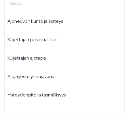
|
Vesa L
Ajoneuvon kunto ja siisteys
Kuljettajan palvelualttius
Kuljettajan ajotapa
Ajojärjestelyn sujuvuus
Yhteydenpito ja täsmällisyys