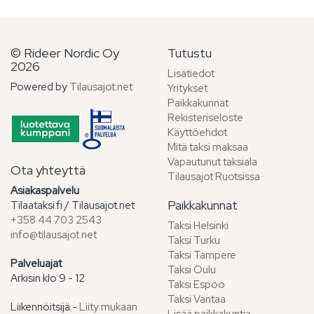
© Rideer Nordic Oy
Tutustu
2026
Lisätiedot
Powered by
Tilausajot.net
Yritykset
Paikkakunnat
Rekisteriseloste
Käyttöehdot
Mitä taksi maksaa
Vapautunut taksiala
Ota yhteyttä
Tilausajot Ruotsissa
Asiakaspalvelu
Paikkakunnat
Tilaataksi.fi / Tilausajot.net
+358 44 703 2543
Taksi Helsinki
info@tilausajot.net
Taksi Turku
Taksi Tampere
Palveluajat
Taksi Oulu
Arkisin klo 9 - 12
Taksi Espoo
Taksi Vantaa
Liikennöitsijä -
Liity mukaan