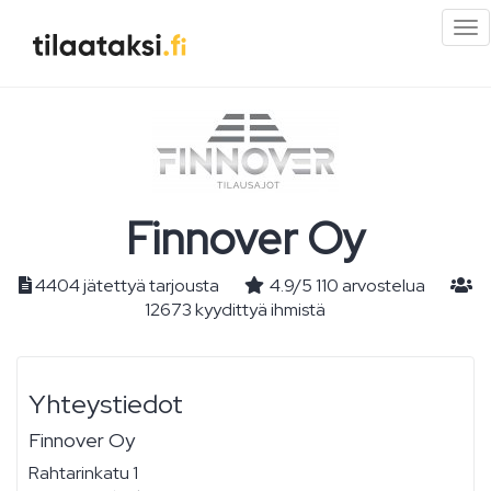
Pi
val
Finnover Oy
4404 jätettyä tarjousta
4.9
/
5
110
arvostelua
12673 kyydittyä ihmistä
Yhteystiedot
Finnover Oy
Rahtarinkatu 1