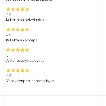
4.9
Kuljettajan palvelualttius
4.9
Kuljettajan ajotapa
5
Ajojärjestelyn sujuvuus
4.9
Yhteydenpito ja täsmällisyys