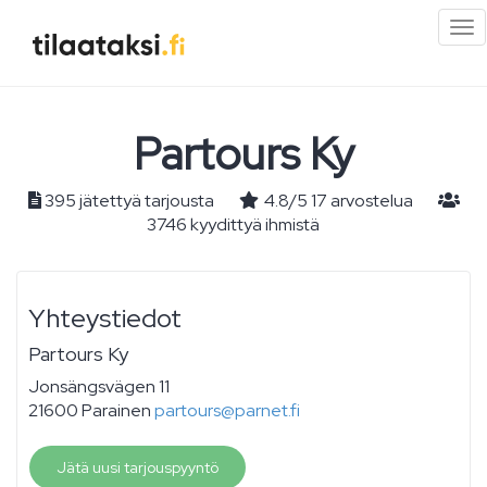
Pi
val
Partours Ky
395 jätettyä tarjousta
4.8
/
5
17
arvostelua
3746 kyydittyä ihmistä
Yhteystiedot
Partours Ky
Jonsängsvägen 11
21600 Parainen
partours@parnet.fi
Jätä uusi tarjouspyyntö