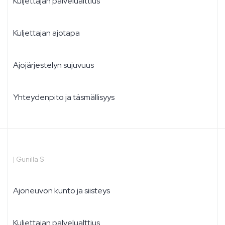
Kuljettajan palvelualttius
Kuljettajan ajotapa
Ajojärjestelyn sujuvuus
Yhteydenpito ja täsmällisyys
|
Gunilla S
Ajoneuvon kunto ja siisteys
Kuljettajan palvelualttius