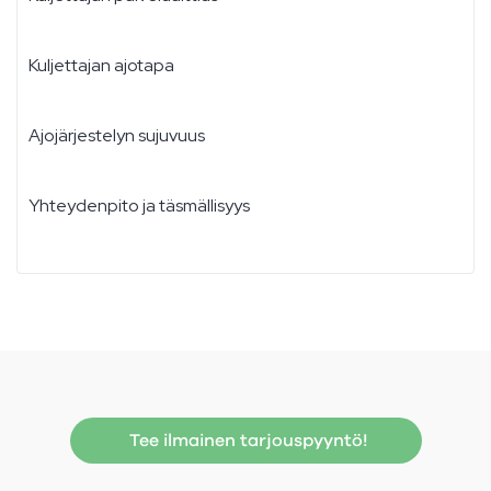
Kuljettajan ajotapa
Ajojärjestelyn sujuvuus
Yhteydenpito ja täsmällisyys
Tee ilmainen tarjouspyyntö!