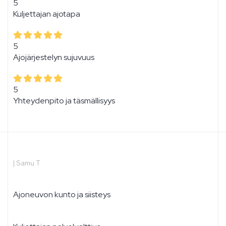
5
Kuljettajan ajotapa
5
Ajojärjestelyn sujuvuus
5
Yhteydenpito ja täsmällisyys
|
Samu T
Ajoneuvon kunto ja siisteys