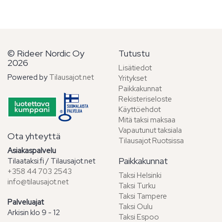
© Rideer Nordic Oy
Tutustu
2026
Lisätiedot
Powered by
Tilausajot.net
Yritykset
Paikkakunnat
Rekisteriseloste
Käyttöehdot
Mitä taksi maksaa
Vapautunut taksiala
Ota yhteyttä
Tilausajot Ruotsissa
Asiakaspalvelu
Paikkakunnat
Tilaataksi.fi / Tilausajot.net
+358 44 703 2543
Taksi Helsinki
info@tilausajot.net
Taksi Turku
Taksi Tampere
Palveluajat
Taksi Oulu
Arkisin klo 9 - 12
Taksi Espoo