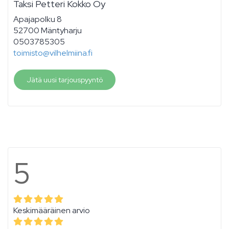
Taksi Petteri Kokko Oy
Apajapolku 8
52700 Mäntyharju
0503785305
toimisto@vilhelmiina.fi
Jätä uusi tarjouspyyntö
5
Keskimääräinen arvio