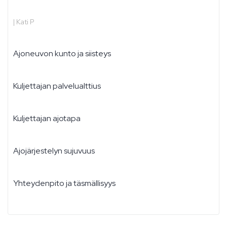
|
Kati P
Ajoneuvon kunto ja siisteys
Kuljettajan palvelualttius
Kuljettajan ajotapa
Ajojärjestelyn sujuvuus
Yhteydenpito ja täsmällisyys