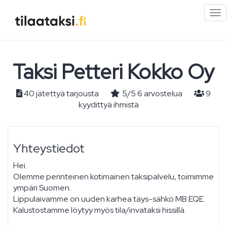
Pi
val
Taksi Petteri Kokko Oy
40 jätettyä tarjousta
5
/
5
6
arvostelua
9
kyydittyä ihmistä
Yhteystiedot
Hei.
Olemme perinteinen kotimainen taksipalvelu, toimimme
ympäri Suomen.
Lippulaivamme on uuden karhea täys-sähkö MB EQE.
Kalustostamme löytyy myös tila/invataksi hissillä.