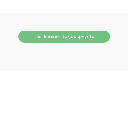
Tee ilmainen tarjouspyyntö!