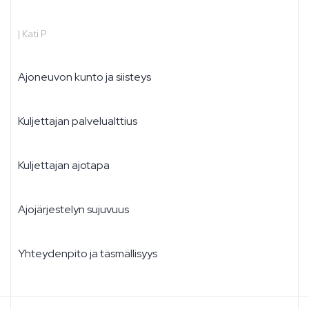
|
Kati P
Ajoneuvon kunto ja siisteys
Kuljettajan palvelualttius
Kuljettajan ajotapa
Ajojärjestelyn sujuvuus
Yhteydenpito ja täsmällisyys