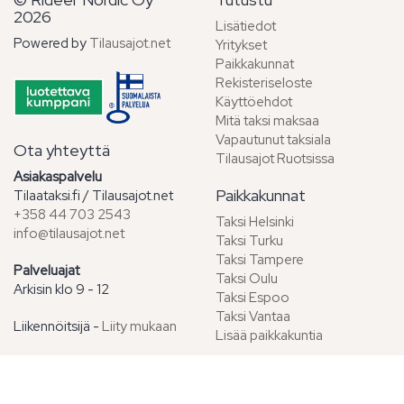
2026
Lisätiedot
Powered by
Tilausajot.net
Yritykset
Paikkakunnat
Rekisteriseloste
Käyttöehdot
Mitä taksi maksaa
Vapautunut taksiala
Ota yhteyttä
Tilausajot Ruotsissa
Asiakaspalvelu
Paikkakunnat
Tilaataksi.fi / Tilausajot.net
+358 44 703 2543
Taksi Helsinki
info@tilausajot.net
Taksi Turku
Taksi Tampere
Palveluajat
Taksi Oulu
Arkisin klo 9 - 12
Taksi Espoo
Taksi Vantaa
Liikennöitsijä -
Liity mukaan
Lisää paikkakuntia