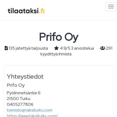
Pi
val
Prifo Oy
135 jätettyä tarjousta
4.9
/
5
3
arvostelua
291
kyydittyä ihmistä
Yhteystiedot
Prifo Oy
Pyölinmetsäntie 6
21500 Turku
0405277806
toimisto@taksiturku.com
https://www.taksiturku.com/