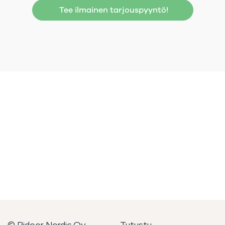
Tee ilmainen tarjouspyyntö!
© Rideer Nordic Oy
Tutustu