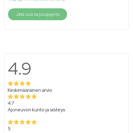
Jätä uusi tarjouspyyntö
4.9
Keskimääräinen arvio
4.7
Ajoneuvon kunto ja siisteys
5