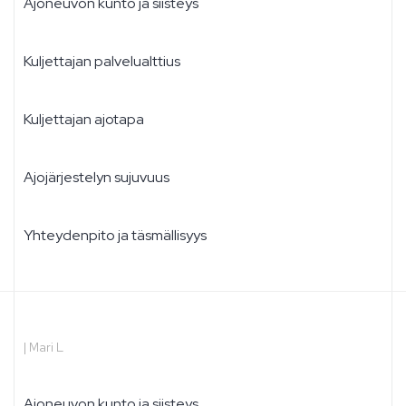
Ajoneuvon kunto ja siisteys
Kuljettajan palvelualttius
Kuljettajan ajotapa
Ajojärjestelyn sujuvuus
Yhteydenpito ja täsmällisyys
|
Mari L
Ajoneuvon kunto ja siisteys