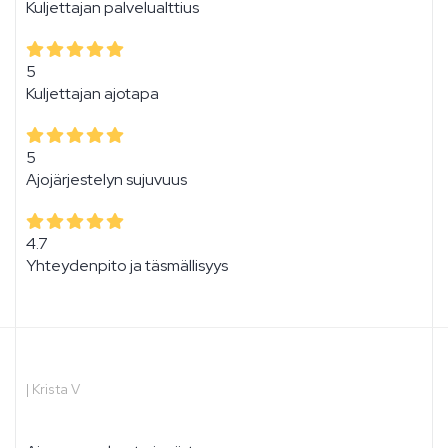
Kuljettajan palvelualttius
5
Kuljettajan ajotapa
5
Ajojärjestelyn sujuvuus
4.7
Yhteydenpito ja täsmällisyys
|
Krista V