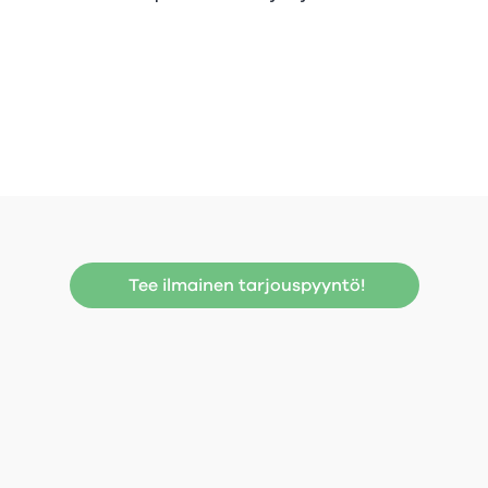
Tee ilmainen tarjouspyyntö!