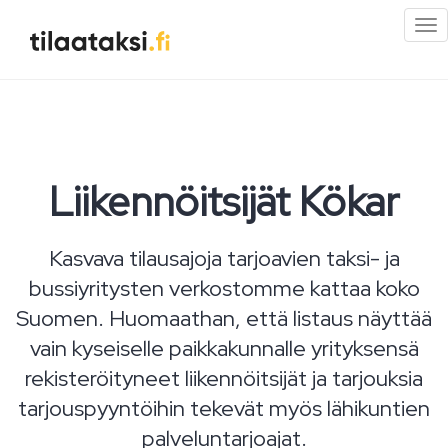
Pi
val
Liikennöitsijät Kökar
Kasvava tilausajoja tarjoavien taksi- ja
bussiyritysten verkostomme kattaa koko
Suomen. Huomaathan, että listaus näyttää
vain kyseiselle paikkakunnalle yrityksensä
rekisteröityneet liikennöitsijät ja tarjouksia
tarjouspyyntöihin tekevät myös lähikuntien
palveluntarjoajat.