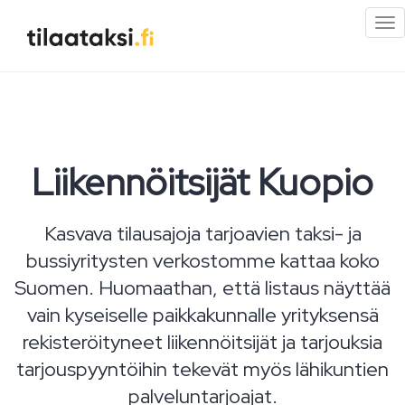
Pi
val
Liikennöitsijät Kuopio
Kasvava tilausajoja tarjoavien taksi- ja
bussiyritysten verkostomme kattaa koko
Suomen. Huomaathan, että listaus näyttää
vain kyseiselle paikkakunnalle yrityksensä
rekisteröityneet liikennöitsijät ja tarjouksia
tarjouspyyntöihin tekevät myös lähikuntien
palveluntarjoajat.