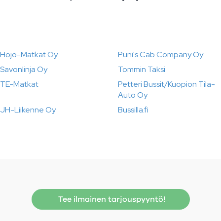
Hojo-Matkat Oy
Puni's Cab Company Oy
Savonlinja Oy
Tommin Taksi
TE-Matkat
Petteri Bussit/Kuopion Tila-
Auto Oy
JH-Liikenne Oy
Bussilla.fi
Tee ilmainen tarjouspyyntö!