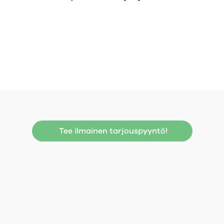
Tee ilmainen tarjouspyyntö!