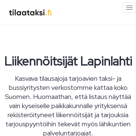
Pi
val
Liikennöitsijät Lapinlahti
Kasvava tilausajoja tarjoavien taksi- ja
bussiyritysten verkostomme kattaa koko
Suomen. Huomaathan, että listaus näyttää
vain kyseiselle paikkakunnalle yrityksensä
rekisteröityneet liikennöitsijät ja tarjouksia
tarjouspyyntöihin tekevät myös lähikuntien
palveluntarjoajat.