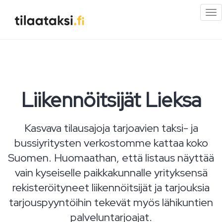
Pi
val
Liikennöitsijät Lieksa
Kasvava tilausajoja tarjoavien taksi- ja
bussiyritysten verkostomme kattaa koko
Suomen. Huomaathan, että listaus näyttää
vain kyseiselle paikkakunnalle yrityksensä
rekisteröityneet liikennöitsijät ja tarjouksia
tarjouspyyntöihin tekevät myös lähikuntien
palveluntarjoajat.