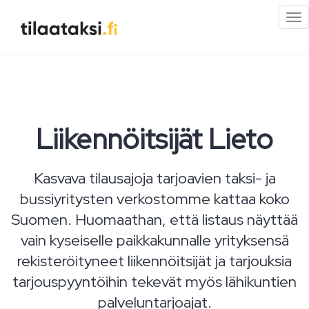
Pi
val
Liikennöitsijät Lieto
Kasvava tilausajoja tarjoavien taksi- ja
bussiyritysten verkostomme kattaa koko
Suomen. Huomaathan, että listaus näyttää
vain kyseiselle paikkakunnalle yrityksensä
rekisteröityneet liikennöitsijät ja tarjouksia
tarjouspyyntöihin tekevät myös lähikuntien
palveluntarjoajat.