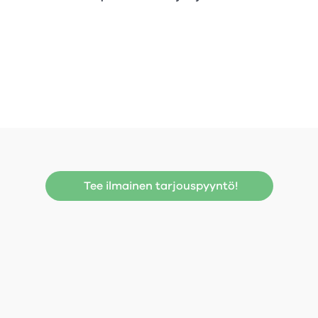
Tee ilmainen tarjouspyyntö!