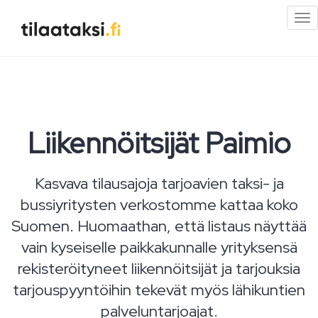
Pi
val
Liikennöitsijät Paimio
Kasvava tilausajoja tarjoavien taksi- ja
bussiyritysten verkostomme kattaa koko
Suomen. Huomaathan, että listaus näyttää
vain kyseiselle paikkakunnalle yrityksensä
rekisteröityneet liikennöitsijät ja tarjouksia
tarjouspyyntöihin tekevät myös lähikuntien
palveluntarjoajat.