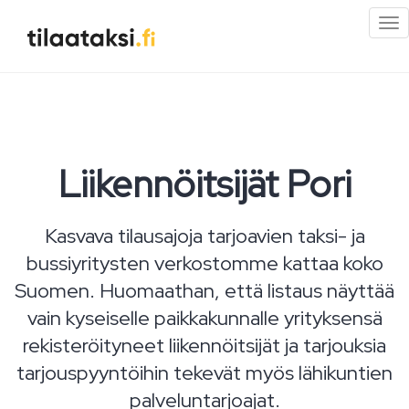
Pi
val
Liikennöitsijät Pori
Kasvava tilausajoja tarjoavien taksi- ja
bussiyritysten verkostomme kattaa koko
Suomen. Huomaathan, että listaus näyttää
vain kyseiselle paikkakunnalle yrityksensä
rekisteröityneet liikennöitsijät ja tarjouksia
tarjouspyyntöihin tekevät myös lähikuntien
palveluntarjoajat.