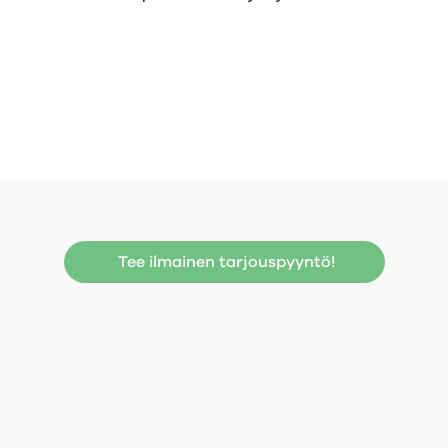
Tee ilmainen tarjouspyyntö!