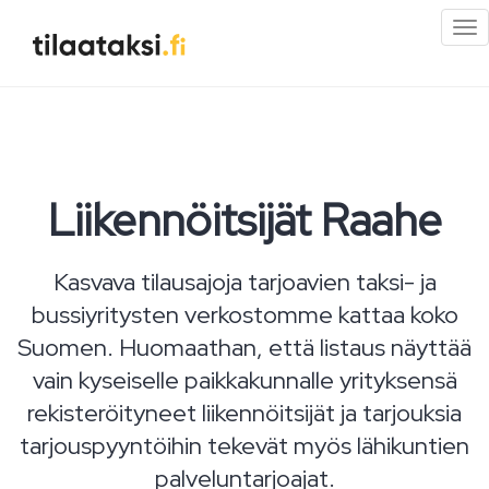
Pi
val
Liikennöitsijät Raahe
Kasvava tilausajoja tarjoavien taksi- ja
bussiyritysten verkostomme kattaa koko
Suomen. Huomaathan, että listaus näyttää
vain kyseiselle paikkakunnalle yrityksensä
rekisteröityneet liikennöitsijät ja tarjouksia
tarjouspyyntöihin tekevät myös lähikuntien
palveluntarjoajat.