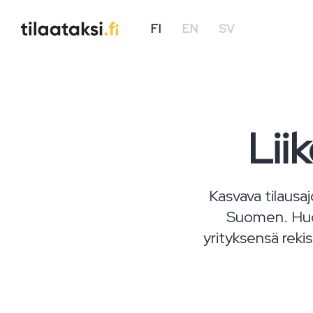
FI
EN
SV
Lii
Kasvava tilausa
Suomen. Huom
yrityksensä rekis