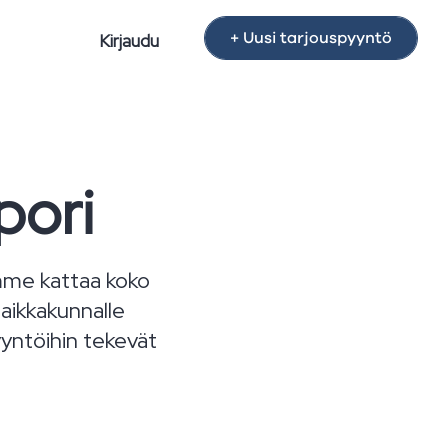
+ Uusi tarjouspyyntö
Kirjaudu
pori
omme kattaa koko
aikkakunnalle
pyyntöihin tekevät