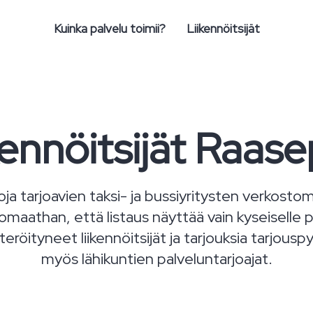
Kuinka palvelu toimii?
Liikennöitsijät
kennöitsijät Raase
joja tarjoavien taksi- ja bussiyritysten verkost
aathan, että listaus näyttää vain kyseiselle p
teröityneet liikennöitsijät ja tarjouksia tarjous
myös lähikuntien palveluntarjoajat.