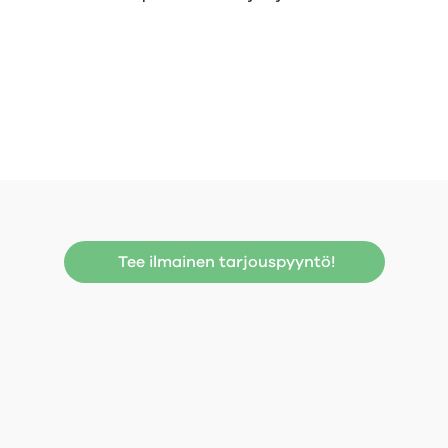
Tee ilmainen tarjouspyyntö!