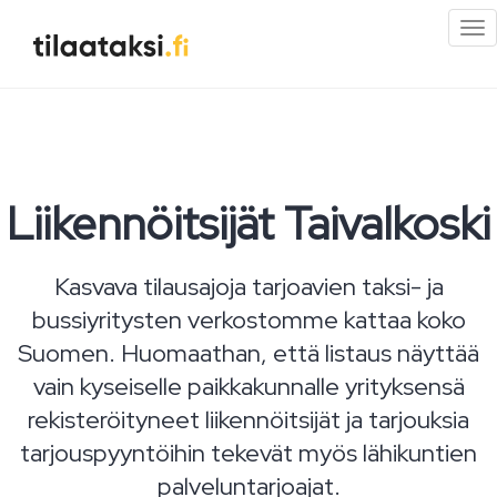
Pi
val
Liikennöitsijät Taivalkoski
Kasvava tilausajoja tarjoavien taksi- ja
bussiyritysten verkostomme kattaa koko
Suomen. Huomaathan, että listaus näyttää
vain kyseiselle paikkakunnalle yrityksensä
rekisteröityneet liikennöitsijät ja tarjouksia
tarjouspyyntöihin tekevät myös lähikuntien
palveluntarjoajat.