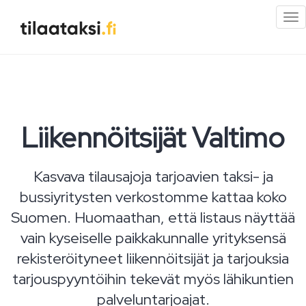
Pi
val
Liikennöitsijät Valtimo
Kasvava tilausajoja tarjoavien taksi- ja
bussiyritysten verkostomme kattaa koko
Suomen. Huomaathan, että listaus näyttää
vain kyseiselle paikkakunnalle yrityksensä
rekisteröityneet liikennöitsijät ja tarjouksia
tarjouspyyntöihin tekevät myös lähikuntien
palveluntarjoajat.