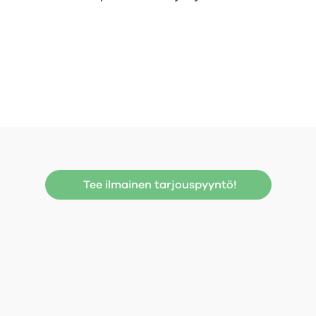
Tee ilmainen tarjouspyyntö!