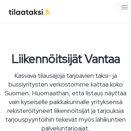
Pi
val
Liikennöitsijät Vantaa
Kasvava tilausajoja tarjoavien taksi- ja
bussiyritysten verkostomme kattaa koko
Suomen. Huomaathan, että listaus näyttää
vain kyseiselle paikkakunnalle yrityksensä
rekisteröityneet liikennöitsijät ja tarjouksia
tarjouspyyntöihin tekevät myös lähikuntien
palveluntarjoajat.