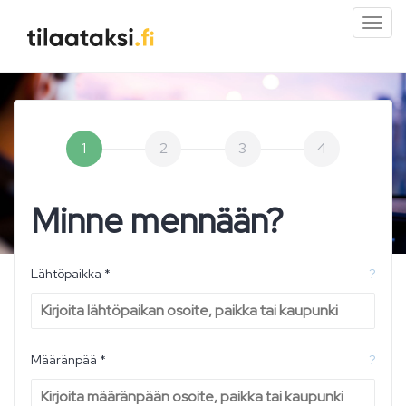
Pien
valik
1
2
3
4
Minne mennään?
Lähtöpaikka *
?
Määränpää *
?