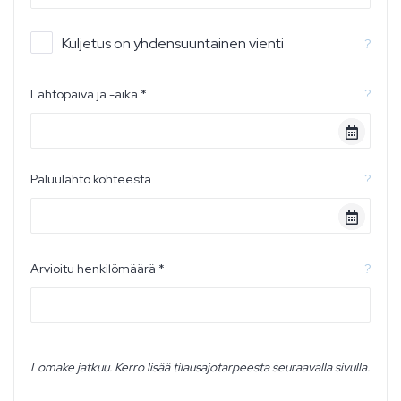
Kuljetus on yhdensuuntainen vienti
?
Lähtöpäivä ja -aika *
?
Paluulähtö kohteesta
?
Arvioitu henkilömäärä *
?
Lomake jatkuu. Kerro lisää tilausajotarpeesta seuraavalla sivulla.