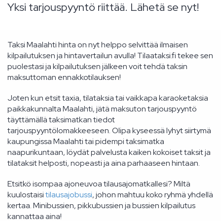
Yksi tarjouspyyntö riittää. Lähetä se nyt!
Taksi Maalahti hinta on nyt helppo selvittää ilmaisen
kilpailutuksen ja hintavertailun avulla! Tilaataksi.fi tekee sen
puolestasi ja kilpailutuksen jälkeen voit tehdä taksin
maksuttoman ennakkotilauksen!
Joten kun etsit taxia, tilataksia tai vaikkapa karaoketaksia
paikkakunnalta Maalahti, jätä maksuton tarjouspyyntö
täyttämällä taksimatkan tiedot
tarjouspyyntölomakkeeseen. Olipa kyseessä lyhyt siirtymä
kaupungissa Maalahti tai pidempi taksimatka
naapurikuntaan, löydät palvelusta kaiken kokoiset taksit ja
tilataksit helposti, nopeasti ja aina parhaaseen hintaan.
Etsitkö isompaa ajoneuvoa tilausajomatkallesi? Miltä
kuulostaisi
tilausajobussi
, johon mahtuu koko ryhmä yhdellä
kertaa. Minibussien, pikkubussien ja bussien kilpailutus
kannattaa aina!