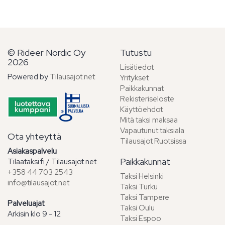
© Rideer Nordic Oy
Tutustu
2026
Lisätiedot
Powered by
Tilausajot.net
Yritykset
Paikkakunnat
Rekisteriseloste
Käyttöehdot
Mitä taksi maksaa
Vapautunut taksiala
Ota yhteyttä
Tilausajot Ruotsissa
Asiakaspalvelu
Paikkakunnat
Tilaataksi.fi / Tilausajot.net
+358 44 703 2543
Taksi Helsinki
info@tilausajot.net
Taksi Turku
Taksi Tampere
Palveluajat
Taksi Oulu
Arkisin klo 9 - 12
Taksi Espoo