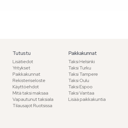
Tutustu
Paikkakunnat
Lisätiedot
Taksi Helsinki
Yritykset
Taksi Turku
Paikkakunnat
Taksi Tampere
Rekisteriseloste
Taksi Oulu
Käyttöehdot
Taksi Espoo
Mitä taksi maksaa
Taksi Vantaa
Vapautunut taksiala
Lisää paikkakuntia
Tilausajot Ruotsissa