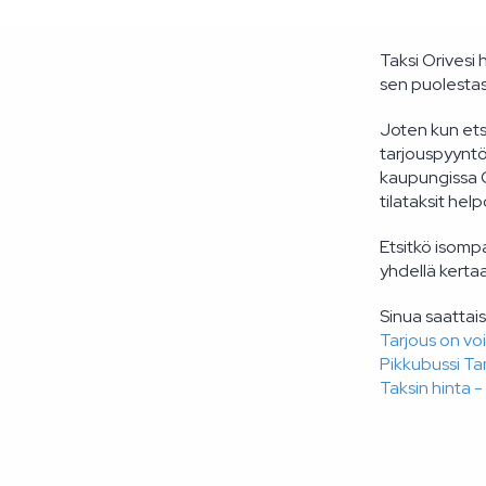
Taksi Orivesi 
sen puolestas
Joten kun etsi
tarjouspyyntö
kaupungissa O
tilataksit hel
Etsitkö isomp
yhdellä kertaa
Sinua saattais
Tarjous on vo
Pikkubussi T
Taksin hinta -