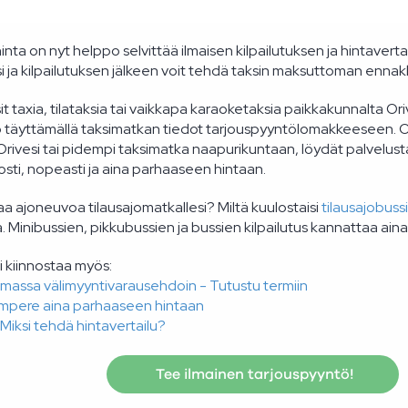
hinta on nyt helppo selvittää ilmaisen kilpailutuksen ja hintavertai
i ja kilpailutuksen jälkeen voit tehdä taksin maksuttoman ennak
t taxia, tilataksia tai vaikkapa karaoketaksia paikkakunnalta Or
 täyttämällä taksimatkan tiedot tarjouspyyntölomakkeeseen. Ol
rivesi tai pidempi taksimatka naapurikuntaan, löydät palvelusta 
posti, nopeasti ja aina parhaaseen hintaan.
aa ajoneuvoa tilausajomatkallesi? Miltä kuulostaisi
tilausajobussi
. Minibussien, pikkubussien ja bussien kilpailutus kannattaa aina
i kiinnostaa myös:
imassa välimyyntivarausehdoin - Tutustu termiin
ampere aina parhaaseen hintaan
 Miksi tehdä hintavertailu?
Tee ilmainen tarjouspyyntö!