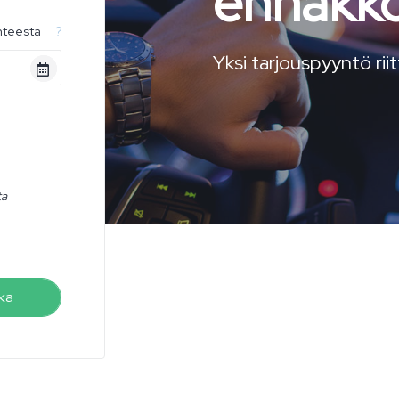
ennakko
hteesta
?
Yksi tarjouspyyntö rii
ta
ka