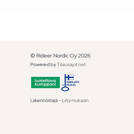
© Rideer Nordic Oy 2026
Powered by
Tilausajot.net
Liikennöitsijä -
Liity mukaan