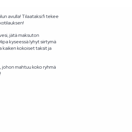
lun avulla! Tilaataksi.fi tekee
kotilauksen!
ivesi, jätä maksuton
ipa kyseessä lyhyt siirtymä
kaiken kokoiset taksit ja
, johon mahtuu koko ryhmä
!