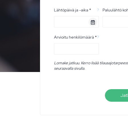
Lähtöpäivä ja -aika *
?
Paluulähtö ko
Arvioitu henkilömäärä *
?
Lomake jatkuu. Kerro lisää tilausajotarpees
seuraavalla sivulla.
Jat