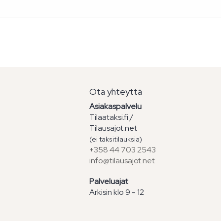
Ota yhteyttä
Asiakaspalvelu
Tilaataksi.fi /
Tilausajot.net
(ei taksitilauksia)
+358 44 703 2543
info@tilausajot.net
Palveluajat
Arkisin klo 9 - 12