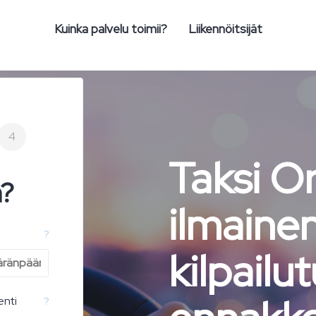
Kuinka palvelu toimii?
Liikennöitsijät
4
Taksi Or
n?
ilmaine
?
kilpailut
enti
?