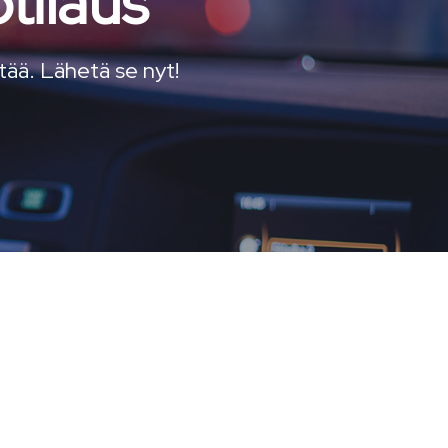
tilaus
ttää. Lähetä se nyt!