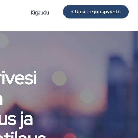
+ Uusi tarjouspyyntö
Kirjaudu
ivesi
n
us ja