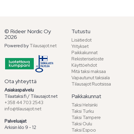
© Rideer Nordic Oy
Tutustu
2026
Lisätiedot
Powered by
Tilausajot.net
Yritykset
Paikkakunnat
Rekisteriseloste
Käyttöehdot
Mitä taksi maksaa
Vapautunut taksiala
Ota yhteyttä
Tilausajot Ruotsissa
Asiakaspalvelu
Paikkakunnat
Tilaataksi.fi / Tilausajot.net
+358 44 703 2543
Taksi Helsinki
info@tilausajot.net
Taksi Turku
Taksi Tampere
Palveluajat
Taksi Oulu
Arkisin klo 9 - 12
Taksi Espoo