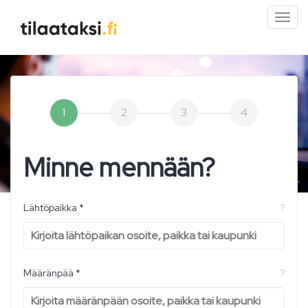
Pien
valik
1
2
3
4
Minne mennään?
Lähtöpaikka *
?
Määränpää *
?