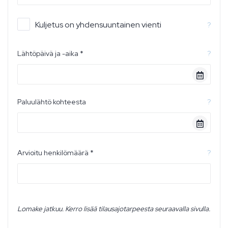
Kuljetus on yhdensuuntainen vienti
?
Lähtöpäivä ja -aika *
?
Paluulähtö kohteesta
?
Arvioitu henkilömäärä *
?
Lomake jatkuu. Kerro lisää tilausajotarpeesta seuraavalla sivulla.