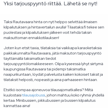
Yksi tarjouspyyntö riittää. Lähetä se nyt!
Taksi Rautavaara hinta on nyt helppo selvittää ilmaisen
kilpailutuksen ja hintavertailun avulla! Tilaataksi.fi tekee sen
puolestasi ja kilpailutuksen jälkeen voit tehdä taksin
maksuttoman ennakkotilauksen!
Joten kun etsit taxia, tilataksia tai vaikkapa karaoketaksia
paikkakunnalta Rautavaara, jätä maksuton tarjouspyyntö
täyttämällä taksimatkan tiedot
tarjouspyyntölomakkeeseen. Olipa kyseessä lyhyt siirtymä
kaupungissa Rautavaara tai pidempi taksimatka
naapurikuntaan, löydät palvelusta kaiken kokoiset taksit ja
tilataksit helposti, nopeasti ja aina parhaaseen hintaan.
Etsitkö isompaa ajoneuvoa tilausajomatkallesi? Miltä
kuulostaisi
tilausajobussi
, johon mahtuu koko ryhmä yhdellä
kertaa. Minibussien, pikkubussien ja bussien kilpailutus
kannattaa aina!