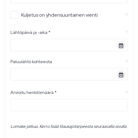
Kuljetus on yhdensuuntainen vienti
?
Lähtöpäivä ja -aika *
?
Paluulähtö kohteesta
?
Arvioitu henkilömäärä *
?
Lomake jatkuu. Kerro lisää tilausajotarpeesta seuraavalla sivulla.