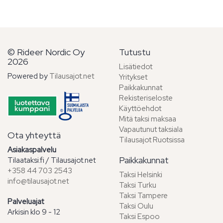
© Rideer Nordic Oy
Tutustu
2026
Lisätiedot
Powered by
Tilausajot.net
Yritykset
Paikkakunnat
Rekisteriseloste
Käyttöehdot
Mitä taksi maksaa
Vapautunut taksiala
Ota yhteyttä
Tilausajot Ruotsissa
Asiakaspalvelu
Paikkakunnat
Tilaataksi.fi / Tilausajot.net
+358 44 703 2543
Taksi Helsinki
info@tilausajot.net
Taksi Turku
Taksi Tampere
Palveluajat
Taksi Oulu
Arkisin klo 9 - 12
Taksi Espoo