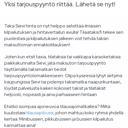
Yksi tarjouspyyntö riittää. Lähetä se nyt!
Taksi Sievi hinta on nyt helppo selvittää ilmaisen
kilpailutuksen ja hintavertailun avulla! Tilaataksi.fi tekee sen
puolestasi ja kilpailutuksen jälkeen voit tehdä taksin
maksuttoman ennakkotilauksen!
Joten kun etsit taxia, tilataksia tai vaikkapa karaoketaksia
paikkakunnalta Sievi, jätä maksuton tarjouspyyntö
täyttämällä taksimatkan tiedot
tarjouspyyntölomakkeeseen. Olipa kyseessä lyhyt siirtymä
kaupungissa Sievi tai pidempi taksimatka naapurikuntaan,
löydät palvelusta kaiken kokoiset taksit ja tilataksit
helposti, nopeasti ja aina parhaaseen hintaan.
Etsitkö isompaa ajoneuvoa tilausajomatkallesi? Miltä
kuulostaisi
tilausajobussi
, johon mahtuu koko ryhmä yhdellä
kertaa. Minibussien, pikkubussien ja bussien kilpailutus
kannattaa aina!