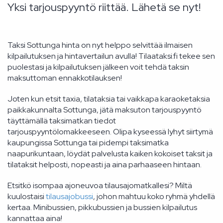
Yksi tarjouspyyntö riittää. Lähetä se nyt!
Taksi Sottunga hinta on nyt helppo selvittää ilmaisen
kilpailutuksen ja hintavertailun avulla! Tilaataksi.fi tekee sen
puolestasi ja kilpailutuksen jälkeen voit tehdä taksin
maksuttoman ennakkotilauksen!
Joten kun etsit taxia, tilataksia tai vaikkapa karaoketaksia
paikkakunnalta Sottunga, jätä maksuton tarjouspyyntö
täyttämällä taksimatkan tiedot
tarjouspyyntölomakkeeseen. Olipa kyseessä lyhyt siirtymä
kaupungissa Sottunga tai pidempi taksimatka
naapurikuntaan, löydät palvelusta kaiken kokoiset taksit ja
tilataksit helposti, nopeasti ja aina parhaaseen hintaan.
Etsitkö isompaa ajoneuvoa tilausajomatkallesi? Miltä
kuulostaisi
tilausajobussi
, johon mahtuu koko ryhmä yhdellä
kertaa. Minibussien, pikkubussien ja bussien kilpailutus
kannattaa aina!