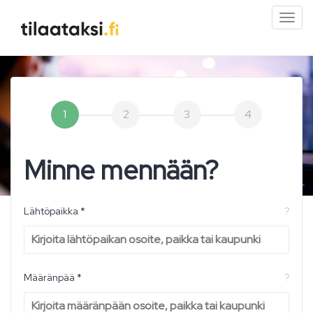
Pien
valik
1
2
3
4
Minne mennään?
Lähtöpaikka *
?
Määränpää *
?