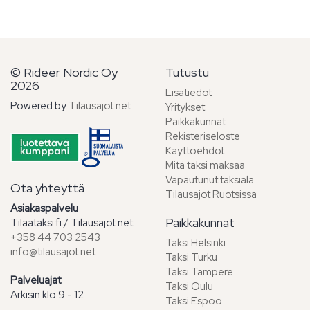
© Rideer Nordic Oy
Tutustu
2026
Lisätiedot
Powered by
Tilausajot.net
Yritykset
Paikkakunnat
Rekisteriseloste
Käyttöehdot
Mitä taksi maksaa
Vapautunut taksiala
Ota yhteyttä
Tilausajot Ruotsissa
Asiakaspalvelu
Paikkakunnat
Tilaataksi.fi / Tilausajot.net
+358 44 703 2543
Taksi Helsinki
info@tilausajot.net
Taksi Turku
Taksi Tampere
Palveluajat
Taksi Oulu
Arkisin klo 9 - 12
Taksi Espoo