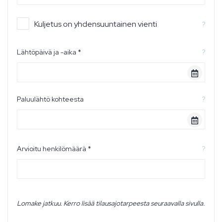
Kuljetus on yhdensuuntainen vienti
?
Lähtöpäivä ja -aika *
?
Paluulähtö kohteesta
?
Arvioitu henkilömäärä *
?
Lomake jatkuu. Kerro lisää tilausajotarpeesta seuraavalla sivulla.