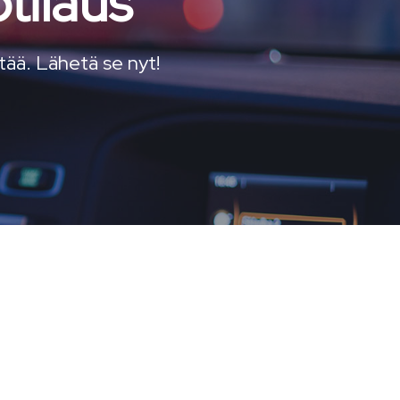
tilaus
ttää. Lähetä se nyt!