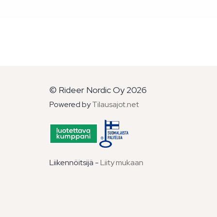
© Rideer Nordic Oy 2026
Powered by
Tilausajot.net
Liikennöitsijä -
Liity mukaan