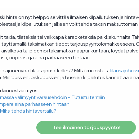
ski hinta on nyt helppo selvittää ilmaisen kilpailutuksen ja hintaver
lestasi ja kilpailutuksen jälkeen voit tehdä taksin maksuttoman
t taxia, tilataksia tai vaikkapa karaoketaksia paikkakunnalta Ta
 täyttämällä taksimatkan tiedot tarjouspyyntölomakkeeseen. Ol
aivalkoski tai pidempi taksimatka naapurikuntaan, löydät palvelu
posti, nopeasti ja aina parhaaseen hintaan.
aa ajoneuvoa tilausajomatkallesi? Miltä kuulostaisi
tilausajobussi
. Minibussien, pikkubussien ja bussien kilpailutus kannattaa aina
i kiinnostaa myös:
imassa välimyyntivarausehdoin - Tutustu termiin
ampere aina parhaaseen hintaan
 Miksi tehdä hintavertailu?
Tee ilmainen tarjouspyyntö!