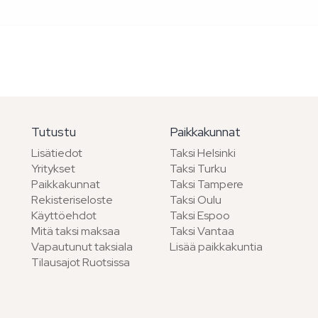
Tutustu
Paikkakunnat
Lisätiedot
Taksi Helsinki
Yritykset
Taksi Turku
Paikkakunnat
Taksi Tampere
Rekisteriseloste
Taksi Oulu
Käyttöehdot
Taksi Espoo
Mitä taksi maksaa
Taksi Vantaa
Vapautunut taksiala
Lisää paikkakuntia
Tilausajot Ruotsissa