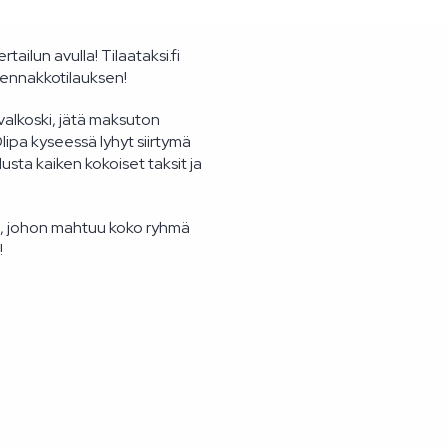
tailun avulla! Tilaataksi.fi
 ennakkotilauksen!
ivalkoski, jätä maksuton
ipa kyseessä lyhyt siirtymä
sta kaiken kokoiset taksit ja
, johon mahtuu koko ryhmä
!