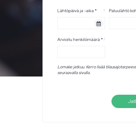
Lähtöpäivä ja -aika *
?
Paluulähtö ko
Arvioitu henkilömäärä *
?
Lomake jatkuu. Kerro lisää tilausajotarpees
seuraavalla sivulla.
Jat