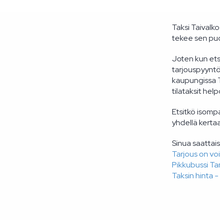
Taksi Taivalko
tekee sen puo
Joten kun etsi
tarjouspyyntö
kaupungissa T
tilataksit hel
Etsitkö isomp
yhdellä kertaa
Sinua saattais
Tarjous on vo
Pikkubussi T
Taksin hinta -