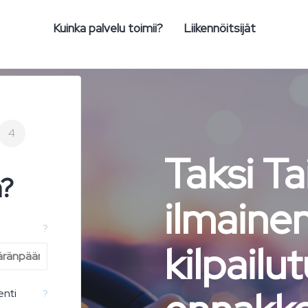
Kuinka palvelu toimii?
Liikennöitsijät
4
Taksi Ta
n?
ilmaine
?
kilpailut
enti
?