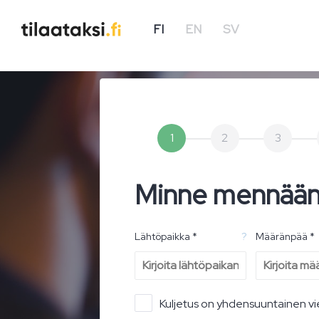
FI
EN
SV
1
2
3
Minne mennää
Lähtöpaikka *
?
Määränpää *
Kuljetus on yhdensuuntainen vi