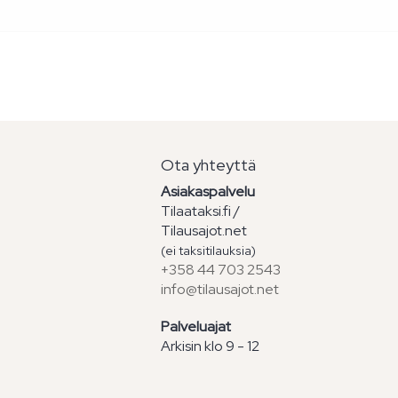
Ota yhteyttä
Asiakaspalvelu
Tilaataksi.fi /
Tilausajot.net
(ei taksitilauksia)
+358 44 703 2543
info@tilausajot.net
Palveluajat
Arkisin klo 9 - 12