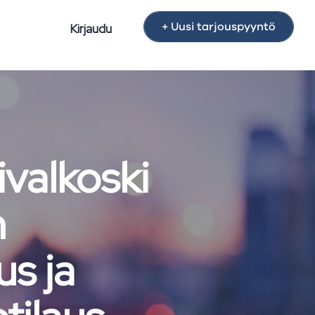
+ Uusi tarjouspyyntö
Kirjaudu
ivalkoski
n
us ja