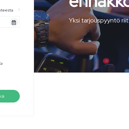
ennakko
hteesta
?
Yksi tarjouspyyntö rii
ta
ka