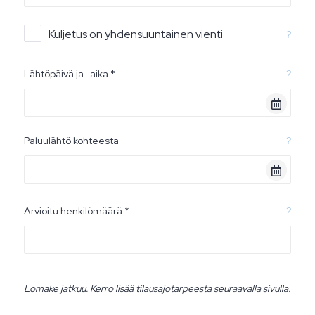
Kuljetus on yhdensuuntainen vienti
?
Lähtöpäivä ja -aika *
?
Paluulähtö kohteesta
?
Arvioitu henkilömäärä *
?
Lomake jatkuu. Kerro lisää tilausajotarpeesta seuraavalla sivulla.