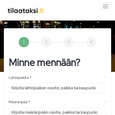
Pien
valik
1
2
3
4
Minne mennään?
Lähtöpaikka *
?
Määränpää *
?