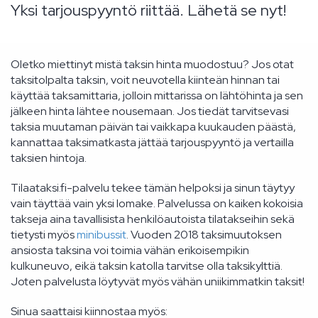
Yksi tarjouspyyntö riittää. Lähetä se nyt!
Oletko miettinyt mistä taksin hinta muodostuu? Jos otat
taksitolpalta taksin, voit neuvotella kiinteän hinnan tai
käyttää taksamittaria, jolloin mittarissa on lähtöhinta ja sen
jälkeen hinta lähtee nousemaan. Jos tiedät tarvitsevasi
taksia muutaman päivän tai vaikkapa kuukauden päästä,
kannattaa taksimatkasta jättää tarjouspyyntö ja vertailla
taksien hintoja.
Tilaataksi.fi-palvelu tekee tämän helpoksi ja sinun täytyy
vain täyttää vain yksi lomake. Palvelussa on kaiken kokoisia
takseja aina tavallisista henkilöautoista tilatakseihin sekä
tietysti myös
minibussit
. Vuoden 2018 taksimuutoksen
ansiosta taksina voi toimia vähän erikoisempikin
kulkuneuvo, eikä taksin katolla tarvitse olla taksikylttiä.
Joten palvelusta löytyvät myös vähän uniikimmatkin taksit!
Sinua saattaisi kiinnostaa myös: