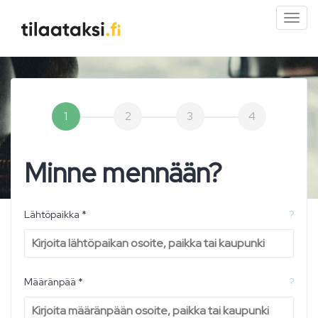
Pien
valik
1
2
3
4
Minne mennään?
Lähtöpaikka *
?
Määränpää *
?