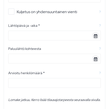
Kuljetus on yhdensuuntainen vienti
?
Lähtöpäivä ja -aika *
?
Paluulähtö kohteesta
?
Arvioitu henkilömäärä *
?
Lomake jatkuu. Kerro lisää tilausajotarpeesta seuraavalla sivulla.