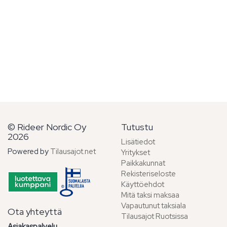
© Rideer Nordic Oy
Tutustu
2026
Lisätiedot
Powered by
Tilausajot.net
Yritykset
Paikkakunnat
Rekisteriseloste
Käyttöehdot
Mitä taksi maksaa
Vapautunut taksiala
Ota yhteyttä
Tilausajot Ruotsissa
Asiakaspalvelu