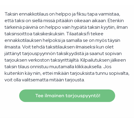
Taksin ennakkotilaus on helppo ja fiksu tapa varmistaa,
että taksi on siellä missä pitääkin oikeaan aikaan. Etenkin
tärkeinä päivinä on helppo vain hypätä taksin kyytiin, ilman
taksinsoittoa taksikeskuksiin. Tilaataksi.fi tekee
ennakkotilauksen helpoksi ja samalla se on myös täysin
ilmaista. Voit tehdä taksitilauksen ilmaiseksi kun olet
jättänyt tarjouspyynnön taksikyydistä ja saanut sopivan
tarjouksen verkoston taksiyrittäjiltä. Kilpailutuksen jälkeen
taksin tilaus onnistuu muutamalla klikkauksella. Jos
kuitenkin käy niin, ettei mikään tarjouksista tunnu sopivalta,
voit olla valitsematta mitään tarjousta.
Tee ilmainen tarjouspyyntö!