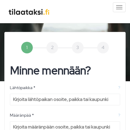
Pien
valik
1
2
3
4
Minne mennään?
Lähtöpaikka *
?
Määränpää *
?