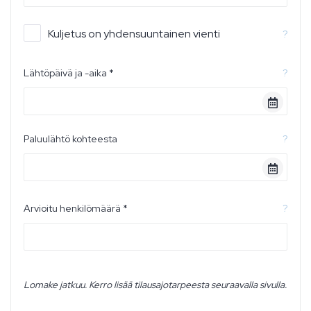
Kuljetus on yhdensuuntainen vienti
?
Lähtöpäivä ja -aika *
?
Paluulähtö kohteesta
?
Arvioitu henkilömäärä *
?
Lomake jatkuu. Kerro lisää tilausajotarpeesta seuraavalla sivulla.