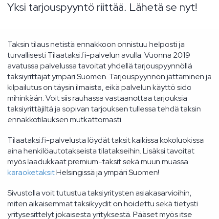
Yksi tarjouspyyntö riittää. Lähetä se nyt!
Taksin tilaus netistä ennakkoon onnistuu helposti ja
turvallisesti Tilaataksi.fi-palvelun avulla. Vuonna 2019
avatussa palvelussa tavoitat yhdellä tarjouspyynnöllä
taksiyrittäjät ympäri Suomen. Tarjouspyynnön jättäminen ja
kilpailutus on täysin ilmaista, eikä palvelun käyttö sido
mihinkään. Voit siis rauhassa vastaanottaa tarjouksia
taksiyrittäjiltä ja sopivan tarjouksen tullessa tehdä taksin
ennakkotilauksen mutkattomasti.
Tilaataksi.fi-palvelusta löydät taksit kaikissa kokoluokissa
aina henkilöautotakseista tilatakseihin. Lisäksi tavoitat
myös laadukkaat premium-taksit sekä muun muassa
karaoketaksit
Helsingissä ja ympäri Suomen!
Sivustolla voit tutustua taksiyritysten asiakasarvioihin,
miten aikaisemmat taksikyydit on hoidettu sekä tietysti
yritysesittelyt jokaisesta yrityksestä. Pääset myös itse